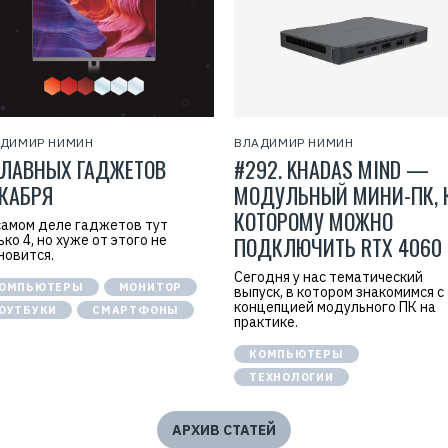
ДИМИР НИМИН
ВЛАДИМИР НИМИН
ГЛАВНЫХ ГАДЖЕТОВ
#292. KHADAS MIND —
КАБРЯ
МОДУЛЬНЫЙ МИНИ-ПК, 
КОТОРОМУ МОЖНО
самом деле гаджетов тут
ько 4, но хуже от этого не
ПОДКЛЮЧИТЬ RTX 4060 
новится.
Сегодня у нас тематический
ОМПЬЮТЕРЫ
МОНИТОР
выпуск, в котором знакомимся с
концепцией модульного ПК на
ОУТБУКИ
СМАРТФОНЫ
практике.
КОМПЬЮТЕРЫ
ТЕХНОЛОГИИ
АРХИВ СТАТЕЙ