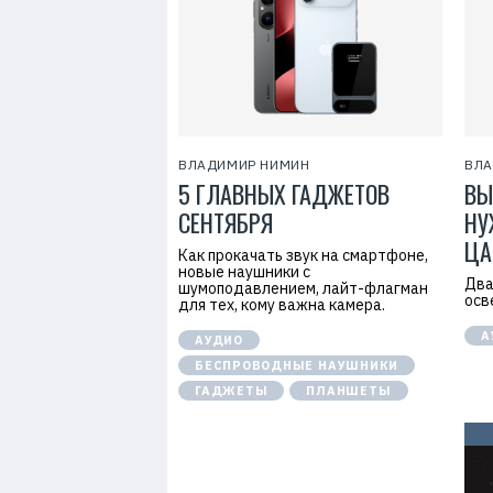
7
ВЛАДИМИР НИМИН
ВЛА
5 ГЛАВНЫХ ГАДЖЕТОВ
ВЫ
СЕНТЯБРЯ
НУ
ЦА
Как прокачать звук на смартфоне,
новые наушники с
Два
шумоподавлением, лайт-флагман
осв
для тех, кому важна камера.
А
АУДИО
БЕСПРОВОДНЫЕ НАУШНИКИ
ГАДЖЕТЫ
ПЛАНШЕТЫ