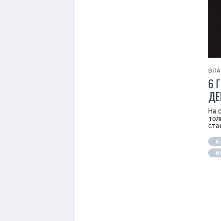
ВЛА
6 
ДЕ
На 
тол
ста
К
Н