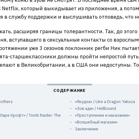
ому коню в зубы не смотрят. В последнее время сам 
с Netflix, который выкидывает из приложения, а потом
я в службу поддержки и выслушивать отповедь, что 
ажать, расширяя границы толерантности. Так, до этого
я, вступавшего в сексуальные контакты со взрослым
ротяжении уже 3 сезонов поклонник регби Ник пытает
ебята-старшеклассники должны пройти непростой путь
пают в Великобритании, а в США они недоступны. То е
rothers
«Якудза» / Like a Dragon: Yakuza
«Зов ада» / Hellbound
Ларе Крофт» / Tomb Raider: The
«Преступление и наказание»
«Волшебный магазин»
Заключение