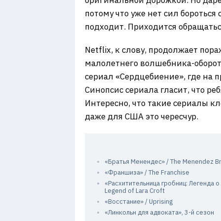
оригинальной дорожкой. Но дарен
потому что уже нет сил бороться 
подходит. Приходится обращатьс
Netflix, к слову, продолжает пор
малолетнего волшебника-оборотн
сериал «Сердцебиение», где на п
Синопсис сериала гласит, что р
Интересно, что такие сериалы кле
даже для США это чересчур.
«Братья Менендес» / The Menendez B
«Франшиза» / The Franchise
«Расхитительница гробниц: Легенда о 
Legend of Lara Croft
«Восстание» / Uprising
«Линкольн для адвоката», 3-й сезон