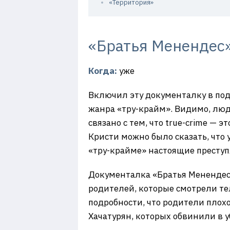
«Территория»
«Братья Менендес» 
Когда:
уже
Включил эту документалку в подб
жанра «тру-крайм». Видимо, люд
связано с тем, что true-crime —
Кристи можно было сказать, что 
«тру-крайме» настоящие преступ
Документалка «Братья Менендес» 
родителей, которые смотрели те
подробности, что родители плохо
Хачатурян, которых обвинили в у