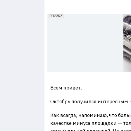
7
erid: 2VfnxxmNzs5
РЕКЛАМА
Всем привет.
Октябрь получился интересным. 
Как всегда, напоминаю, что бол
качестве минуса площадки — толь