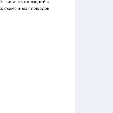
 От типичных комедий с
 со съёмочных площадок