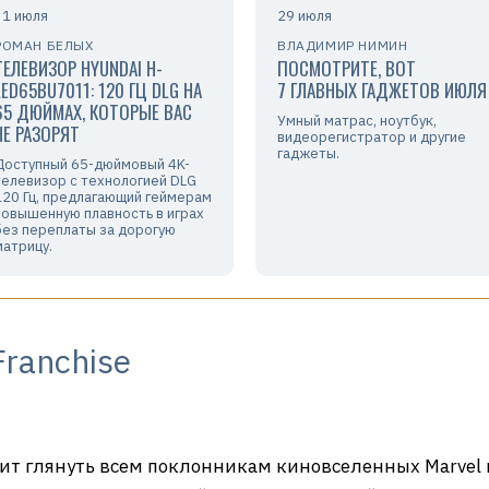
31 июля
29 июля
РОМАН БЕЛЫХ
ВЛАДИМИР НИМИН
ТЕЛЕВИЗОР HYUNDAI H-
ПОСМОТРИТЕ, ВОТ
LED65BU7011: 120 ГЦ DLG НА
7 ГЛАВНЫХ ГАДЖЕТОВ ИЮЛЯ
65 ДЮЙМАХ, КОТОРЫЕ ВАС
Умный матрас, ноутбук,
НЕ РАЗОРЯТ
видеорегистратор и другие
гаджеты.
Доступный 65-дюймовый 4K-
телевизор с технологией DLG
120 Гц, предлагающий геймерам
повышенную плавность в играх
без переплаты за дорогую
матрицу.
ranchise
т глянуть всем поклонникам киновселенных Marvel и 