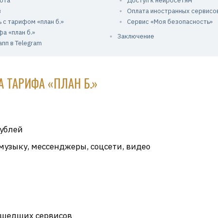
лота
Доступ к нейросетям
в
Оплата иностранных сервисов
 с тарифом «план б.»
Сервис «Моя безопасность»
а «план б.»
Заключение
пп в Telegram
ТАРИФА «ПЛАН Б.»
рублей
узыку, мессенджеры, соцсети, видео
 ушедших сервисов