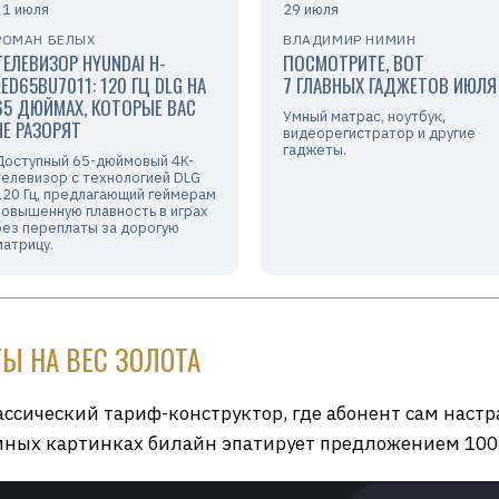
31 июля
29 июля
РОМАН БЕЛЫХ
ВЛАДИМИР НИМИН
ТЕЛЕВИЗОР HYUNDAI H-
ПОСМОТРИТЕ, ВОТ
LED65BU7011: 120 ГЦ DLG НА
7 ГЛАВНЫХ ГАДЖЕТОВ ИЮЛЯ
65 ДЮЙМАХ, КОТОРЫЕ ВАС
Умный матрас, ноутбук,
НЕ РАЗОРЯТ
видеорегистратор и другие
гаджеты.
Доступный 65-дюймовый 4K-
телевизор с технологией DLG
120 Гц, предлагающий геймерам
повышенную плавность в играх
без переплаты за дорогую
матрицу.
Ы НА ВЕС ЗОЛОТА
ассический тариф-конструктор, где абонент сам наст
мных картинках билайн эпатирует предложением 100 Г