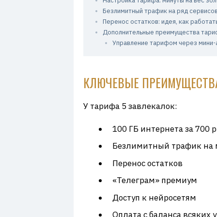
Настройка тарифа: минуты на вес зо
Безлимитный трафик на ряд сервисо
Перенос остатков: идея, как работать
Дополнительные преимущества тариф
Управление тарифом через мини-а
КЛЮЧЕВЫЕ ПРЕИМУЩЕСТВА 
У тарифа 5 завлекалок:
100 ГБ интернета за 700 
Безлимитный трафик на м
Перенос остатков
«Телеграм» премиум
Доступ к нейросетям
Оплата с баланса всяких