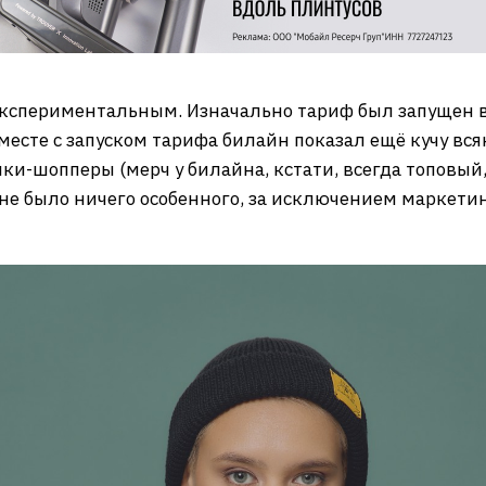
 экспериментальным. Изначально тариф был запущен в
сте с запуском тарифа билайн показал ещё кучу всяк
и-шопперы (мерч у билайна, кстати, всегда топовый, 
 не было ничего особенного, за исключением маркетин