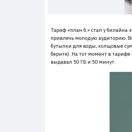
7
Тариф «план б.» стал у билайна
привлечь молодую аудиторию. Вме
бутылки для воды, холщовые сумк
берите). На тот момент в тарифе
выдавал 50 ГБ и 50 минут.