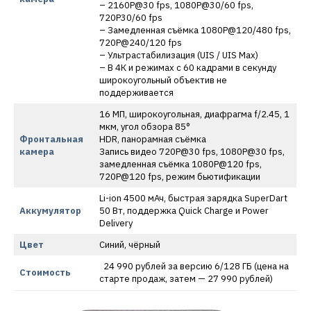
– 2160P@30 fps, 1080P@30/60 fps,
720P30/60 fps
– Замедленная съёмка 1080P@120/480 fps,
720P@240/120 fps
– Ультрастабилизация (UIS / UIS Max)
– В 4К и режимах с 60 кадрами в секунду
широкоугольный объектив не
поддерживается
16 МП, широкоугольная, диафрагма f/2.45, 1
мкм, угол обзора 85°
Фронтальная
HDR, панорамная съёмка
камера
Запись видео 720P@30 fps, 1080P@30 fps,
замедленная съёмка 1080P@120 fps,
720P@120 fps, режим бьютификации
Li-ion 4500 мАч, быстрая зарядка SuperDart
Аккумулятор
50 Вт, поддержка Quick Charge и Power
Delivery
Цвет
Синий, чёрный
24 990 рублей за версию 6/128 ГБ (цена на
Стоимость
старте продаж, затем — 27 990 рублей)