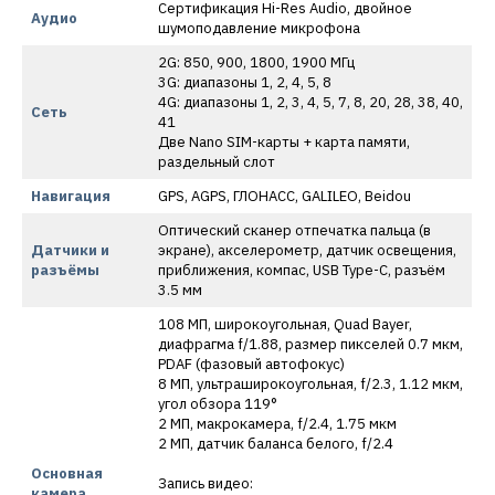
Сертификация Hi-Res Audio, двойное
Аудио
шумоподавление микрофона
2G: 850, 900, 1800, 1900 МГц
3G: диапазоны 1, 2, 4, 5, 8
4G: диапазоны 1, 2, 3, 4, 5, 7, 8, 20, 28, 38, 40,
Сеть
41
Две Nano SIM-карты + карта памяти,
раздельный слот
Навигация
GPS, AGPS, ГЛОНАСС, GALILEO, Beidou
Оптический сканер отпечатка пальца (в
Датчики и
экране), акселерометр, датчик освещения,
разъёмы
приближения, компас, USB Type-C, разъём
3.5 мм
108 МП, широкоугольная, Quad Bayer,
диафрагма f/1.88, размер пикселей 0.7 мкм,
PDAF (фазовый автофокус)
8 МП, ультраширокоугольная, f/2.3, 1.12 мкм,
угол обзора 119°
2 МП, макрокамера, f/2.4, 1.75 мкм
2 МП, датчик баланса белого, f/2.4
Основная
Запись видео:
камера