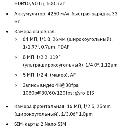
HDR10, 90 Гц, 500 нит
Аккумулятор: 4250 мАч, быстрая зарядка 33
Вт
Камера основная:
64 МП, f/1.8, 26мм (широкоугольный),
1/1.97″, 0.7µm, PDAF
8 МП, f/2.2, 119˚
(ультраширокоугольный), 1/4.0″, 1.12µm
5 МП, f/2.4, (макро), AF
Запись видео 4K@30fps,
1080p@30/60/120fps; gyro-EIS
Камера фронтальная: 16 МП, f/2.5, 25mm
(широкоугольный), 1/3.06″ 1.0µm
SIM-карта: 2 Nano-SIM