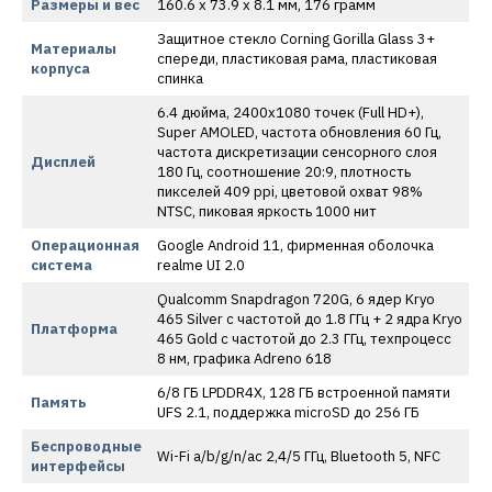
Размеры и вес
160.6 x 73.9 x 8.1 мм, 176 грамм
Защитное стекло Corning Gorilla Glass 3+
Материалы
спереди, пластиковая рама, пластиковая
корпуса
спинка
6.4 дюйма, 2400х1080 точек (Full HD+),
Super AMOLED, частота обновления 60 Гц,
частота дискретизации сенсорного слоя
Дисплей
180 Гц, соотношение 20:9, плотность
пикселей 409 ppi, цветовой охват 98%
NTSC, пиковая яркость 1000 нит
Операционная
Google Android 11, фирменная оболочка
система
realme UI 2.0
Qualcomm Snapdragon 720G, 6 ядер Kryo
465 Silver с частотой до 1.8 ГГц + 2 ядра Kryo
Платформа
465 Gold с частотой до 2.3 ГГц, техпроцесс
8 нм, графика Adreno 618
6/8 ГБ LPDDR4X, 128 ГБ встроенной памяти
Память
UFS 2.1, поддержка microSD до 256 ГБ
Беспроводные
Wi-Fi a/b/g/n/ac 2,4/5 ГГц, Bluetooth 5, NFC
интерфейсы