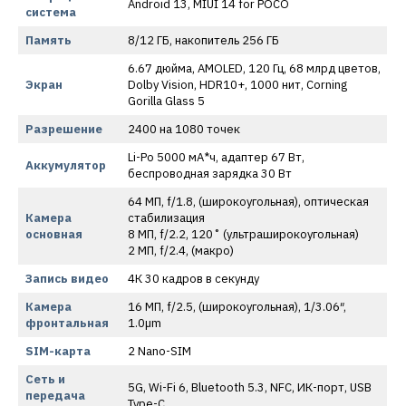
Android 13, MIUI 14 for POCO
система
Память
8/12 ГБ, накопитель 256 ГБ
6.67 дюйма, AMOLED, 120 Гц, 68 млрд цветов,
Экран
Dolby Vision, HDR10+, 1000 нит, Corning
Gorilla Glass 5
Разрешение
2400 на 1080 точек
Li-Po 5000 мА*ч, адаптер 67 Вт,
Аккумулятор
беспроводная зарядка 30 Вт
64 МП, f/1.8, (широкоугольная), оптическая
Камера
стабилизация
основная
8 МП, f/2.2, 120˚ (ультраширокоугольная)
2 МП, f/2.4, (макро)
Запись видео
4К 30 кадров в секунду
Камера
16 МП, f/2.5, (широкоугольная), 1/3.06″,
фронтальная
1.0µm
SIM-карта
2 Nano-SIM
Сеть и
5G, Wi-Fi 6, Bluetooth 5.3, NFC, ИК-порт, USB
передача
Type-C