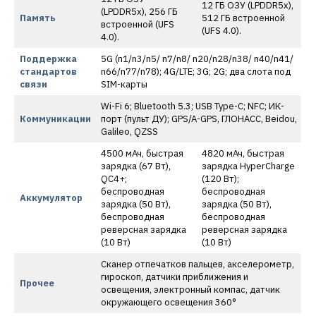
12 ГБ ОЗУ (LPDDR5x),
(LPDDR5x), 256 ГБ
Память
512 ГБ встроенной
встроенной (UFS
(UFS 4.0).
4.0).
Поддержка
5G (n1/n3/n5/ n7/n8/ n20/n28/n38/ n40/n41/
стандартов
n66/n77/n78); 4G/LTE; 3G; 2G; два слота под
связи
SIM-карты
Wi-Fi 6; Bluetooth 5.3; USB Type-C; NFC; ИК-
Коммуникации
порт (пульт ДУ); GPS/A-GPS, ГЛОНАСС, Beidou,
Galileo, QZSS
4500 мАч, быстрая
4820 мАч, быстрая
зарядка (67 Вт),
зарядка HyperCharge
QC4+;
(120 Вт);
беспроводная
беспроводная
Аккумулятор
зарядка (50 Вт),
зарядка (50 Вт),
беспроводная
беспроводная
реверсная зарядка
реверсная зарядка
(10 Вт)
(10 Вт)
Сканер отпечатков пальцев, акселерометр,
гироскоп, датчики приближения и
Прочее
освещения, электронный компас, датчик
окружающего освещения 360°