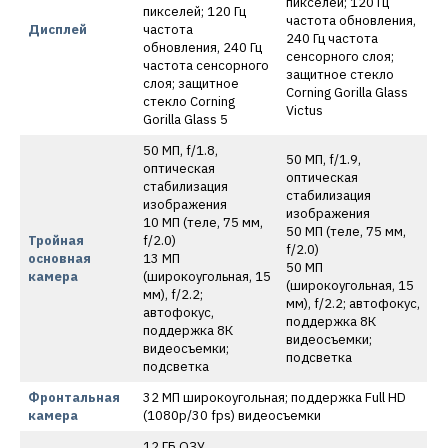
пикселей; 120 Гц
пикселей; 120 Гц
частота обновления,
Дисплей
частота
240 Гц частота
обновления, 240 Гц
сенсорного слоя;
частота сенсорного
защитное стекло
слоя; защитное
Corning Gorilla Glass
стекло Corning
Victus
Gorilla Glass 5
50 МП, f/1.8,
50 МП, f/1.9,
оптическая
оптическая
стабилизация
стабилизация
изображения
изображения
10 МП (теле, 75 мм,
50 МП (теле, 75 мм,
Тройная
f/2.0)
f/2.0)
основная
13 МП
50 МП
камера
(широкоугольная, 15
(широкоугольная, 15
мм), f/2.2;
мм), f/2.2; автофокус,
автофокус,
поддержка 8К
поддержка 8К
видеосъемки;
видеосъемки;
подсветка
подсветка
Фронтальная
32 МП широкоугольная; поддержка Full HD
камера
(1080p/30 fps) видеосъемки
12 ГБ ОЗУ