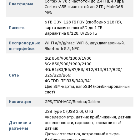
Cortex A-78 с частотой до 2.4 ГГц, 4 ядра
Платформа
Cortex-A55 с частотой до 2 ГГц, Mali-G68
MP5
6 ГБ ОЗУ, 128 ГБ ПЗУ (свободно 118 ГБ),
Память
карта памяти microSD до 1 ТБ
Вариант на 8/128, 8/256 ГБ
Беспроводные
Wi-Fi a/b/g/n/ac, WiFi 6, двухдиапазонный,
интерфейсы
Bluetooth 5.3, NFC
2G: 850/900/1800/1900
3G: 850/900/1900/2100
4G: B1/B3/B5/B7/B8/ B12/B13/B17/B20/
Сеть
B26/B28/B66;
4G TDD LTE B38/B40/B41
Две SIM-карты, nanoSIM (комбинированный
слот)
Навигация
GPS/ГЛОНАСС/Beidou/Galileo
USB Type C (USB 2.0), OTG
Акселерометр, датчик приближения, датчик
Датчики и
освещенности, гироскоп, геомагнитный
разъёмы
датчик
Датчик отпечатка, встроенный в экран
Разблокировка по лицу