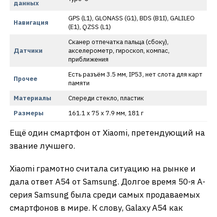
данных
GPS (L1), GLONASS (G1), BDS (B1I), GALILEO
Навигация
(E1), QZSS (L1)
Сканер отпечатка пальца (сбоку),
Датчики
акселерометр, гироскоп, компас,
приближения
Есть разъём 3.5 мм, IP53, нет слота для карт
Прочее
памяти
Материалы
Спереди стекло, пластик
Размеры
161.1 x 75 x 7.9 мм, 181 г
Ещё один смартфон от Xiaomi, претендующий на
звание лучшего.
Xiaomi грамотно считала ситуацию на рынке и
дала ответ А54 от Samsung. Долгое время 50-я А-
серия Samsung была среди самых продаваемых
смартфонов в мире. К слову, Galaxy A54 как