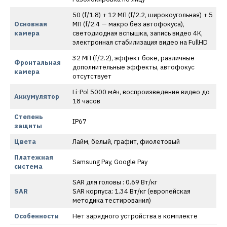
50 (f/1.8) + 12 МП (f/2.2, широкоугольная) + 5
Основная
МП (f/2.4 — макро без автофокуса),
камера
светодиодная вспышка, запись видео 4К,
электронная стабилизация видео на FullHD
32 МП (f/2.2), эффект боке, различные
Фронтальная
дополнительные эффекты, автофокус
камера
отсутствует
Li-Pol 5000 мАч, воспроизведение видео до
Аккумулятор
18 часов
Степень
IP67
защиты
Цвета
Лайм, белый, графит, фиолетовый
Платежная
Samsung Pay, Google Pay
система
SAR для головы : 0.69 Вт/кг
SAR
SAR корпуса: 1.34 Вт/кг (европейская
методика тестирования)
Особенности
Нет зарядного устройства в комплекте