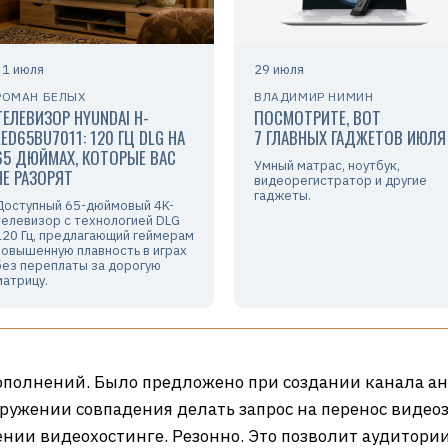
31 июля
29 июля
РОМАН БЕЛЫХ
ВЛАДИМИР НИМИН
ТЕЛЕВИЗОР HYUNDAI H-
ПОСМОТРИТЕ, ВОТ
LED65BU7011: 120 ГЦ DLG НА
7 ГЛАВНЫХ ГАДЖЕТОВ ИЮЛЯ
65 ДЮЙМАХ, КОТОРЫЕ ВАС
Умный матрас, ноутбук,
НЕ РАЗОРЯТ
видеорегистратор и другие
гаджеты.
Доступный 65-дюймовый 4K-
телевизор с технологией DLG
120 Гц, предлагающий геймерам
повышенную плавность в играх
без переплаты за дорогую
матрицу.
ополнений. Было предложено при создании канала а
ружении совпадения делать запрос на перенос видеоз
нии видеохостинге. Резонно. Это позволит аудитории