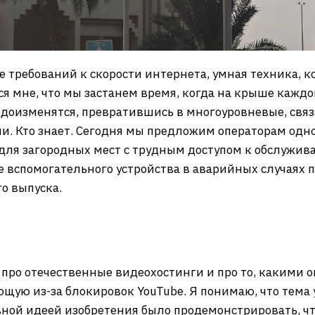
е требований к скорости интернета, умная техника, к
ся мне, что мы застанем время, когда на крыше кажд
доизменятся, превратившись в многоуровневые, связ
и. Кто знает. Сегодня мы предложим операторам одн
 для загородных мест с трудным доступом к обслужи
тве вспомогательного устройства в аварийных случаях 
о выпуска.
про отечественные видеохостинги и про то, какими о
щую из-за блокировок YouTube. Я понимаю, что тема 
вной идеей изобретения было продемонстрировать, ч