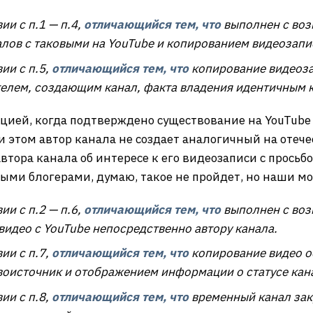
ии с п.1 — п.4,
отличающийся тем, что
выполнен с воз
лов с таковыми на YouTube и копированием видеозапи
ии с п.5,
отличающийся тем, что
копирование видеоза
елем, создающим канал, факта владения идентичным к
уацией, когда подтверждено существование на YouTub
и этом автор канала не создает аналогичный на отече
тора канала об интересе к его видеозаписи с просьб
ыми блогерами, думаю, такое не пройдет, но наши мо
ии с п.2 — п.6,
отличающийся тем, что
выполнен с воз
идео с YouTube непосредственно автору канала.
ии с п.7,
отличающийся тем, что
копирование видео о
воисточник и отображением информации о статусе кан
ии с п.8,
отличающийся тем, что
временный канал зак