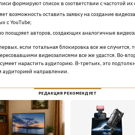
писи формируют список в соответствии с частотой их
ет возможность оставить заявку на создание видеоза
ых с YouTube;
о поощряет авторов, создающих аналогичные видеоз
первых, если тотальная блокировка все же случится, т
тересовавшими видеозаписями все же удастся. Во-вто
сумеет нарастить аудиторию. В-третьих, это подтолк
м аудиторией направлении.