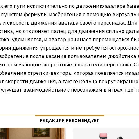
х его пути исключительно по движению аватара быва
 пунктом формулы изобретения с помощью виртуальн
и скорость движения аватара своего персонажа. Для э
стика, но отклоняет палец для движения сильно даль
ажа, удлиняется, и аватар начинает перемещаться бы
ория движения упрощается и не требуется осторожно
обретения после касания пользователем джойстика в
ии, отмечающие скоростные показатели персонажа. О
обавление стрелки-вектора, которая появляется из ав
от скорости движения, а также кольца вокруг экранн
 улучшат взаимодействие с персонажем в играх, где 