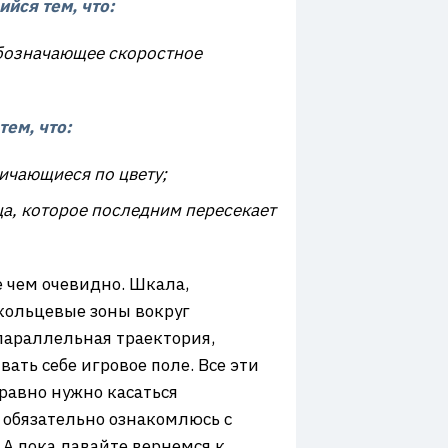
йся тем, что:
обозначающее скоростное
ем, что:
личающиеся по цвету;
ца, которое последним пересекает
е чем очевидно. Шкала,
кольцевые зоны вокруг
 параллельная траектория,
ать себе игровое поле. Все эти
равно нужно касаться
 обязательно ознакомлюсь с
 А пока давайте вернемся к