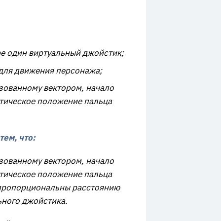
ре один виртуальный джойстик;
 для движения персонажа;
азованному вектором, начало
ктическое положение пальца
ем, что:
азованному вектором, начало
ктическое положение пальца
а пропорциональны расстоянию
ьного джойстика.