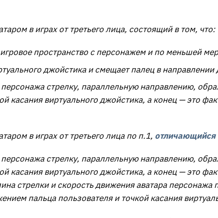
таром в играх от третьего лица, состоящий в том, что:
 игровое пространство с персонажем и по меньшей ме
ртуального джойстика и смещает палец в направлении
а персонажа стрелку, параллельную направлению, обр
кой касания виртуального джойстика, а конец — это фа
таром в играх от третьего лица по п.1,
отличающийся т
а персонажа стрелку, параллельную направлению, обр
кой касания виртуального джойстика, а конец — это фа
лина стрелки и скорость движения аватара персонаж
нием пальца пользователя и точкой касания виртуал