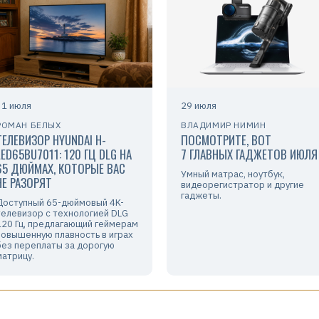
31 июля
29 июля
РОМАН БЕЛЫХ
ВЛАДИМИР НИМИН
ТЕЛЕВИЗОР HYUNDAI H-
ПОСМОТРИТЕ, ВОТ
LED65BU7011: 120 ГЦ DLG НА
7 ГЛАВНЫХ ГАДЖЕТОВ ИЮЛЯ
65 ДЮЙМАХ, КОТОРЫЕ ВАС
Умный матрас, ноутбук,
НЕ РАЗОРЯТ
видеорегистратор и другие
гаджеты.
Доступный 65-дюймовый 4K-
телевизор с технологией DLG
120 Гц, предлагающий геймерам
повышенную плавность в играх
без переплаты за дорогую
матрицу.