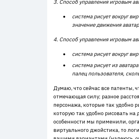
3. Способ управления игровым ава
система рисует вокруг ви
значение движения аватар
4. Способ управления игровым ава
система рисует вокруг ви
система рисует из аватар
палец пользователя, скол
Думаю, что сейчас все патенты, 
отмечающая силу; разное рассто
персонажа, которые так удобно р
которую так удобно рисовать на 
особенности мы применили, орга
виртуального джойстика, то лог
вашими вариантами (надеюсь, он