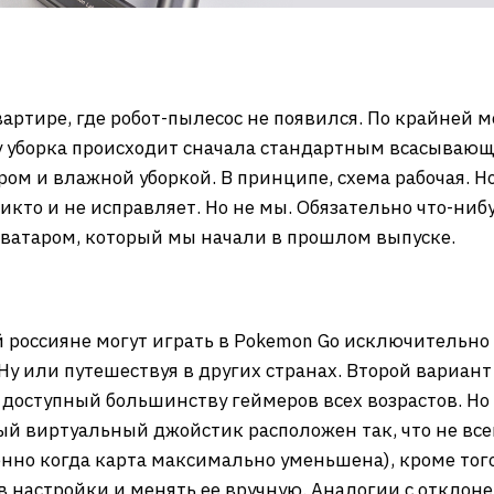
вартире, где робот-пылесос не появился. По крайней м
у уборка происходит сначала стандартным всасываю
м и влажной уборкой. В принципе, схема рабочая. Но 
икто и не исправляет. Но не мы. Обязательно что-ниб
аватаром, который мы начали в прошлом выпуске.
 россияне могут играть в Pokemon Go исключительн
 или путешествуя в других странах. Второй вариант
е доступный большинству геймеров всех возрастов. Н
ый виртуальный джойстик расположен так, что не все
енно когда карта максимально уменьшена), кроме того
в настройки и менять ее вручную. Аналогии с откло