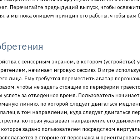
нет. Перечитайте предыдущий выпуск, чтобы освежить
я, а мы пока опишем принцип его работы, чтобы вам б
обретения
йства с сенсорным экраном, в котором (устройстве) 
бретением, начинает игровую сессию. В игре использу
его лица. Ему требуется переместить аватар персонажа
азом, чтобы не задеть стоящие по периферии траект
ы успеть за отведенное время. Пользователь начинае
оманую линию, по которой следует двигаться медленн
палец в том направлении, куда следует двигаться пер
стрелка, которая указывает направление его движени
которое задано пользователем посредством виртуаль
располагается в стороне от персонажа и ориентирова