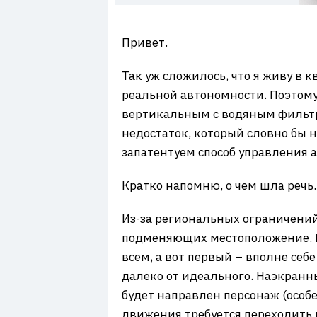
7
Привет.
Так уж сложилось, что я живу в к
реальной автономности. Поэтом
вертикальным с водяным фильтро
недостаток, который словно бы н
запатентуем способ управления 
Кратко напомню, о чем шла речь.
Из-за региональных ограничений
подменяющих местоположение. Ну
всем, а вот первый – вполне себ
далеко от идеального. Наэкранн
будет направлен персонаж (особ
движения требуется переходить 