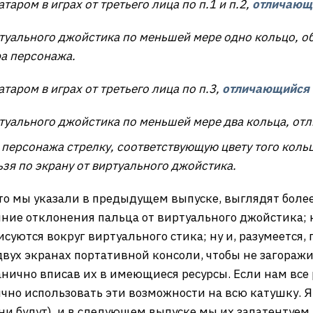
таром в играх от третьего лица по п.1 и п.2,
отличающи
ртуального джойстика по меньшей мере одно кольцо, 
а персонажа.
таром в играх от третьего лица по п.3,
отличающийся т
ртуального джойстика по меньшей мере два кольца, от
а персонажа стрелку, соответствующую цвету того коль
ьзя по экрану от виртуального джойстика.
что мы указали в предыдущем выпуске, выглядят боле
яние отклонения пальца от виртуального джойстика; 
исуются вокруг виртуального стика; ну и, разумеется,
двух экранах портативной консоли, чтобы не загоражив
нично вписав их в имеющиеся ресурсы. Если нам все 
ично использовать эти возможности на всю катушку. Я
и будут), и в следующем выпуске мы их запатентуем.