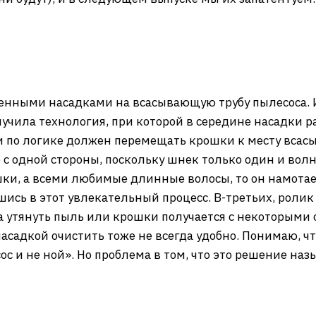
менными насадками на всасывающую трубу пылесоса. И 
учила технология, при которой в середине насадки р
 по логике должен перемещать крошки к месту всасыв
 одной стороны, поскольку шнек только один и волна 
шки, а всеми любимые длинные волосы, то он намотает 
ись в этот увлекательный процесс. В-третьих, ролик 
пла утянуть пыль или крошки получается с некоторыми 
насадкой очистить тоже не всегда удобно. Понимаю, чт
с и не ной». Но проблема в том, что это решение наз