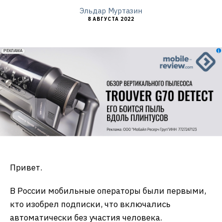
Эльдар Муртазин
8 АВГУСТА 2022
erid: 2VfnxxmNzs5
РЕКЛАМА
Привет.
В России мобильные операторы были первыми,
кто изобрел подписки, что включались
автоматически без участия человека.