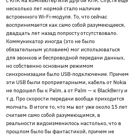
с КПК на компьютер или другой КПК. Спустя еще
несколько лет нормой стало наличие
встроенного Wi-Fi-модуля. То, что сейчас
воспринимается как само собой разумеющееся,
двадцать лет назад попросту отсутствовало.
Коммуникатор иногда (это не было
обязательным условием) мог использоваться
для звонков и беспроводной передачи данных,
но собственно основным режимом
синхронизации было USB-подключение. Причем
эти USB были проприетарными, кабель от Nokia
не подошел бы к Palm, а от Palm — к BlackBerry и
т.д. Про скорости передачи вообще приходится
молчать. В итоге то, что мы вот уже около 15 лет
считаем само собой разумеющимся, в
реальности видоизменилось настолько, что в
прошлом было бы фантастикой, причем не