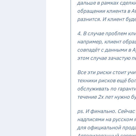
дальше в рамках сделки
обращении клиента в АС
разнится. И клиент буд
4. В случае проблем кл
например, клиент обращ
совпадёт с данными в A
этом случае зачастую п
Все эти риски стоит уч
техники рисков ещё бо
обслуживать по гаранти
течение 2х лет нужно б
ps. И финально. Сейчас
надписями на русском я
для официальной продаж
Авторизованный сервис 