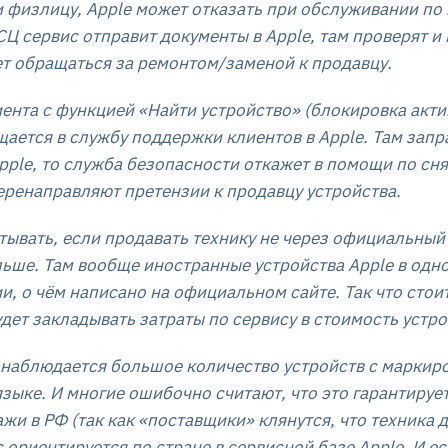
 физлицу, Apple может отказать при обслуживании по 2
Ц сервис отправит документы в Apple, там проверят и
ет обращаться за ремонтом/заменой к продавцу.
иента с функцией «Найти устройство» (блокировка акт
ается в службу поддержки клиентов в Apple. Там запр
pple, то служба безопасности откажет в помощи по сн
еренаправляют претензии к продавцу устройства.
итывать, если продавать технику не через официальны
льше. Там вообще иностранные устройства Apple в одн
и, о чём написано на официальном сайте. Так что стоит
удет закладывать затраты по сервису в стоимость устр
 наблюдается большое количество устройств с маркиро
зыке. И многие ошибочно считают, что это гарантируе
и в РФ (так как «поставщики» клянутся, что техника д
ориентируется по стране в сервисной базе Apple. И ест