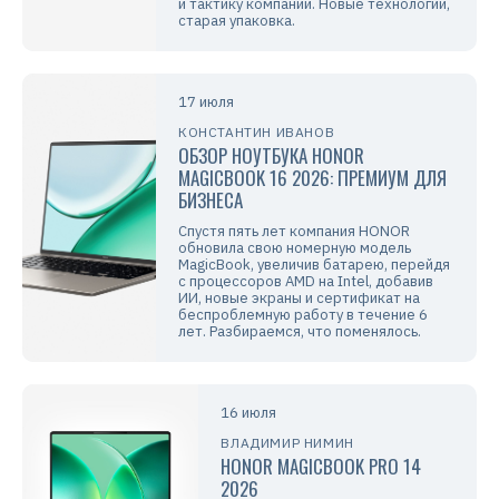
23 июня
ВЛАДИМИР НИМИН
HUAWEI NOVA БУДУЩЕГО: ЛУЧШИЕ
ИДЕИ МОЛОДЫХ ДИЗАЙНЕРОВ И
ФОТОГРАФОВ
HUAWEI — это главный мобильный
фотобренд. Смартфоны компании
уже много лет занимают первую
строчку главного…
22 июля
ЭЛЬДАР МУРТАЗИН
SAMSUNG UNPACKED 2026. ГИБКИЕ
СМАРТФОНЫ Z FOLD8, FOLD8 ULTRA,
FLIP8 И УМНЫЕ ЧАСЫ
Смотрим на новинки от Samsung, умные
часы Galaxy Watch Ultra2, Watch9, а
также на гибкие смартфоны и новую
версию OneUI 9, обсуждаем стратегию
и тактику компании. Новые технологии,