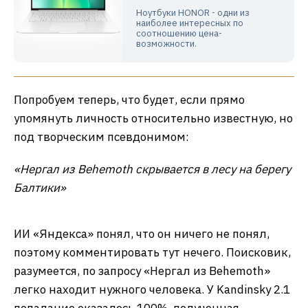
старая упаковка.
17 июля
КОНСТАНТИН ИВАНОВ
ОБЗОР НОУТБУКА HONOR
MAGICBOOK 16 2026: ПРЕМИУМ ДЛЯ
БИЗНЕСА
Спустя пять лет компания HONOR
обновила свою номерную модель
MagicBook, увеличив батарею, перейдя
с процессоров AMD на Intel, добавив
ИИ, новые экраны и сертификат на
беспроблемную работу в течение 6
лет. Разбираемся, что поменялось.
16 июля
ВЛАДИМИР НИМИН
HONOR MAGICBOOK PRO 14
2026