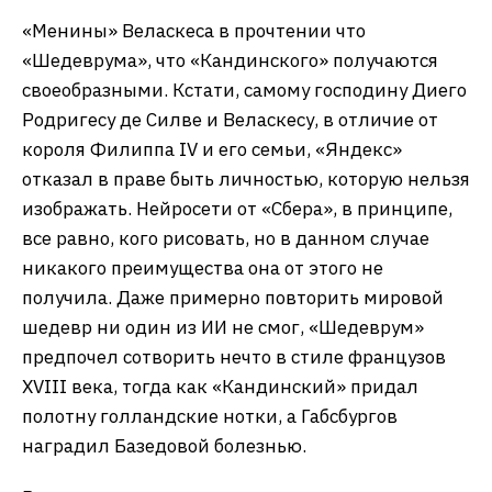
византийской мозаики, но стену советского НИИ
подобной мозаикой украсить бы не
постеснялись. Результат очень хороший. В
принципе, выданное Kandinsky изображение
тоже соответствует запросу. Правда, к
мозаичному стилю он немного добавил
реалистичности, так что в итоге техника
смешанная, византийская традиция нагляднее,
результат очень интересный, но не совсем тот,
которого ожидаешь.
Ладно, может быть, «Шедеврум» сумеет
отыграться при очень подробном описании чего-
нибудь классического?
«Веласкес Менины»