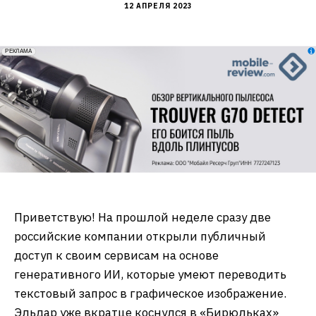
12 АПРЕЛЯ 2023
erid: 2VfnxxmNzs5
РЕКЛАМА
Приветствую! На прошлой неделе сразу две
российские компании открыли публичный
доступ к своим сервисам на основе
генеративного ИИ, которые умеют переводить
текстовый запрос в графическое изображение.
Эльдар уже вкратце коснулся в «Бирюльках»