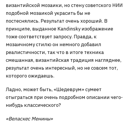
вариантов даже примерно не соответствует
запросу. Kandinsky с задачей справился отлично,
центральная пара труженика и труженицы
украсила бы любой плакат 1930-х. Техника не
указывалась, так что некоторая компьютерность
не является ошибкой.
Икону с Юрием Гагариным или просто
абстрактным космонавтом «Шедеврум»
рисовать отказался, так что пришлось подойти к
вопросу совмещения несовместимого творчески:
«Космонавт в открытом космосе в традициях
византийской мозаики»
Трудно сказать, насколько у «Яндекса»
получилось соответствовать традициям