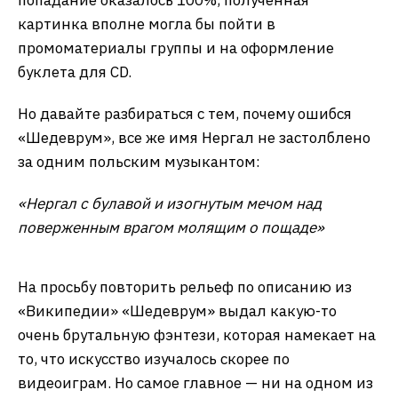
Ноутбуки HONOR - одни из
наиболее интересных по
соотношению цена-
возможности.
Попробуем теперь, что будет, если прямо
упомянуть личность относительно известную, но
под творческим псевдонимом:
«Нергал из Behemoth скрывается в лесу на берегу
Балтики»
ИИ «Яндекса» понял, что он ничего не понял,
поэтому комментировать тут нечего. Поисковик,
разумеется, по запросу «Нергал из Behemoth»
легко находит нужного человека. У Kandinsky 2.1
попадание оказалось 100%, полученная