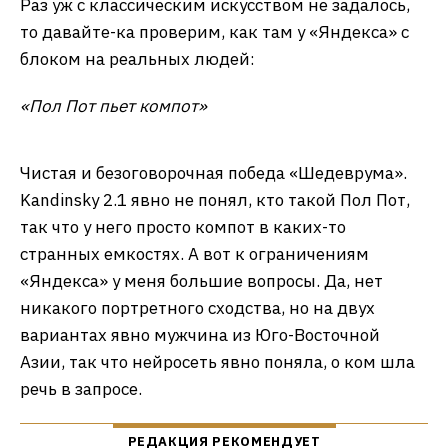
«Менины» Веласкеса в прочтении что
«Шедеврума», что «Кандинского» получаются
своеобразными. Кстати, самому господину Диего
Родригесу де Силве и Веласкесу, в отличие от
короля Филиппа IV и его семьи, «Яндекс»
отказал в праве быть личностью, которую нельзя
изображать. Нейросети от «Сбера», в принципе,
все равно, кого рисовать, но в данном случае
никакого преимущества она от этого не
получила. Даже примерно повторить мировой
шедевр ни один из ИИ не смог, «Шедеврум»
предпочел сотворить нечто в стиле французов
XVIII века, тогда как «Кандинский» придал
полотну голландские нотки, а Габсбургов
наградил Базедовой болезнью.
Раз уж с классическим искусством не задалось,