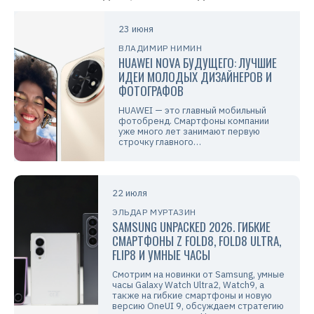
то давайте-ка проверим, как там у «Яндекса» с
блоком на реальных людей:
«Пол Пот пьет компот»
Чистая и безоговорочная победа «Шедеврума».
Kandinsky 2.1 явно не понял, кто такой Пол Пот,
так что у него просто компот в каких-то
странных емкостях. А вот к ограничениям
«Яндекса» у меня большие вопросы. Да, нет
никакого портретного сходства, но на двух
вариантах явно мужчина из Юго-Восточной
Азии, так что нейросеть явно поняла, о ком шла
речь в запросе.