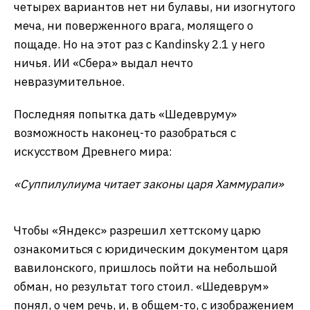
картинка вполне могла бы пойти в
промоматериалы группы и на оформление
буклета для CD.
Но давайте разбираться с тем, почему ошибся
«Шедеврум», все же имя Нергал не застолблено
за одним польским музыкантом:
«Нергал с булавой и изогнутым мечом над
поверженным врагом молящим о пощаде»
На просьбу повторить рельеф по описанию из
«Википедии» «Шедеврум» выдал какую-то
очень брутальную фэнтези, которая намекает на
то, что искусство изучалось скорее по
видеоиграм. Но самое главное — ни на одном из