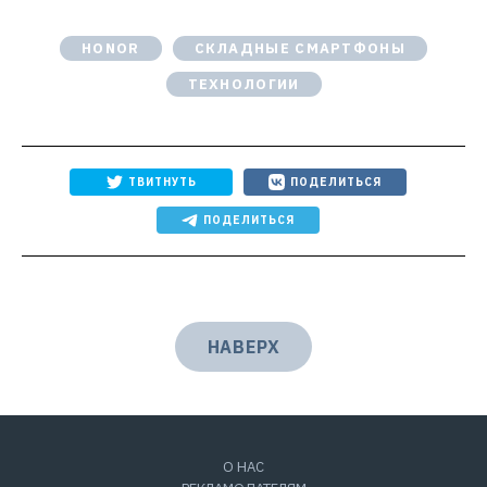
ЭЛЬДАР МУРТАЗИН
ОБЗОР СМАРТФОНА HONOR
MAGIC V2 С ГИБКИМ ЭКРАНОМ —
САМЫЙ ТОНКИЙ В СВОЕМ
КЛАССЕ
Очень тонкий смартфон с гибким
экраном, смотрим на китайскую
версию и оцениваем перспективы.
16 ЯНВАРЯ 2024
Эльдар Муртазин
eldar@mobile-review.com
HONOR
СКЛАДНЫЕ СМАРТФОНЫ
ТЕХНОЛОГИИ