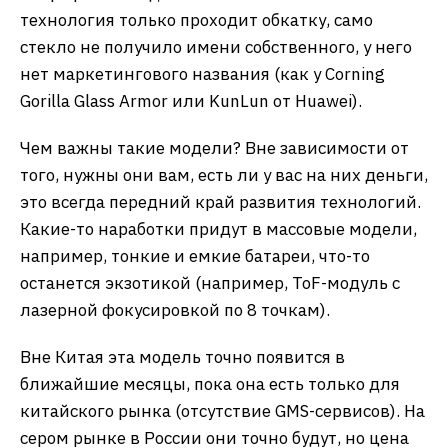
На стекле от Honor видны отпечатки пальцев, но
ничего иного. Царапин тут нет. Обычное стекло
покрывается царапинами. Похулиганил и
поцарапал обычный телефон от Honor, царапины
на нем остались. Так что V2 RSR получается
первой моделью с таким стеклом. В будущем
компания постепенно будет внедрять такие
стекла в другие модели, из верхнего сегмента
они будут проникать в повседневные аппараты.
Из примечательного скажу, что новое стекло
состоит из 4000 слоев, обычное стекло
смартфона сегодня — это 500-600 слоев. Пока
технология только проходит обкатку, само
стекло не получило имени собственного, у него
нет маркетингового названия (как у Corning
Gorilla Glass Armor или KunLun от Huawei).