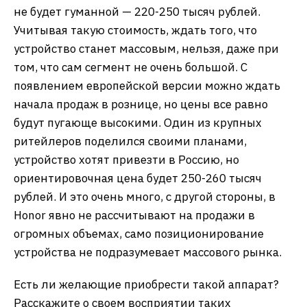
Чем важны такие модели? Вне зависимости от
того, нужны они вам, есть ли у вас на них деньги,
это всегда передний край развития технологий.
Какие-то наработки придут в массовые модели,
например, тонкие и емкие батареи, что-то
останется экзотикой (например, ToF-модуль с
лазерной фокусировкой по 8 точкам).
Вне Китая эта модель точно появится в
ближайшие месяцы, пока она есть только для
китайского рынка (отсутствие GMS-сервисов). На
сером рынке в России они точно будут, но цена
не будет гуманной — 220-250 тысяч рублей.
Учитывая такую стоимость, ждать того, что
устройство станет массовым, нельзя, даже при
том, что сам сегмент не очень большой. С
появлением европейской версии можно ждать