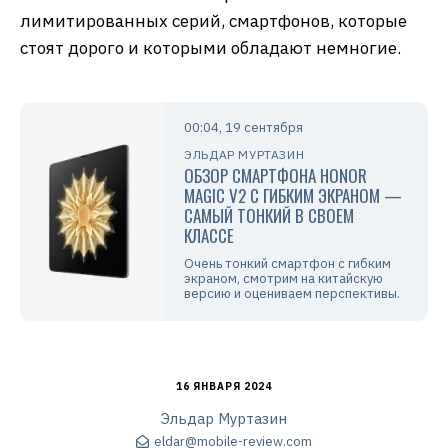
начала продаж в рознице, но цены все равно
будут пугающе высокими. Один из крупных
ритейлеров поделился своими планами,
устройство хотят привезти в Россию, но
ориентировочная цена будет 250-260 тысяч
рублей. И это очень много, с другой стороны, в
Honor явно не рассчитывают на продажи в
огромных объемах, само позиционирование
устройства не подразумевает массового рынка.
Есть ли желающие приобрести такой аппарат?
Расскажите о своем восприятии таких
лимитированных серий, смартфонов, которые
стоят дорого и которыми обладают немногие.
00:04, 19 сентября