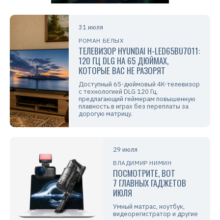
31 июля
РОМАН БЕЛЫХ
ТЕЛЕВИЗОР HYUNDAI H-LED65BU7011:
120 ГЦ DLG НА 65 ДЮЙМАХ,
КОТОРЫЕ ВАС НЕ РАЗОРЯТ
Доступный 65-дюймовый 4K-телевизор
с технологией DLG 120 Гц,
предлагающий геймерам повышенную
плавность в играх без переплаты за
дорогую матрицу.
29 июля
ВЛАДИМИР НИМИН
ПОСМОТРИТЕ, ВОТ
7 ГЛАВНЫХ ГАДЖЕТОВ
ИЮЛЯ
Умный матрас, ноутбук,
видеорегистратор и другие