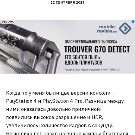
12 СЕНТЯБРЯ 2024
erid: 2VfnxxmNzs5
РЕКЛАМА
Когда-то у меня были две версии консоли —
PlayStation 4 и PlayStation 4 Pro. Разница между
ними оказалась довольно приличной:
появились высокое разрешение и HDR,
увеличилось количество кадров в секунду.
Несколько лет назад на волне хайпа и благодаря