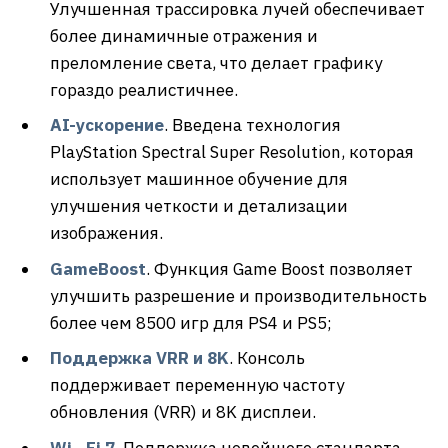
Улучшенная трассировка лучей обеспечивает
более динамичные отражения и
преломление света, что делает графику
гораздо реалистичнее.
AI
-ускорение
. Введена технология
PlayStation Spectral Super Resolution, которая
использует машинное обучение для
улучшения четкости и детализации
изображения.
Game
Boost
. Функция Game Boost позволяет
улучшить разрешение и производительность
более чем 8500 игр для PS4 и PS5;
Поддержка
VRR
и 8
K
. Консоль
поддерживает переменную частоту
обновления (VRR) и 8K дисплеи.
Wi
—
Fi
7
. Поддержка новейшего стандарта