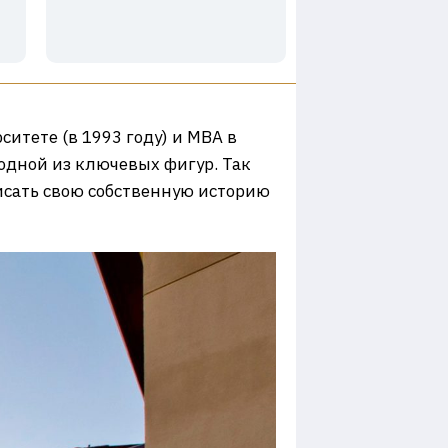
итете (в 1993 году) и MBA в
а одной из ключевых фигур. Так
писать свою собственную историю