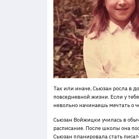
Так или иначе, Сьюзан росла в д
повседневной жизни. Если у теб
невольно начинаешь мечтать о ч
Сьюзан Войжицки училась в обыч
расписание. После школы она пос
Сьюзан планировала стать писат