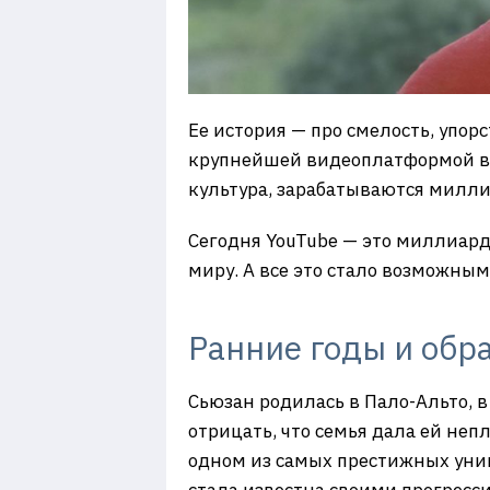
Ее история — про смелость, упорс
крупнейшей видеоплатформой в м
культура, зарабатываются милл
Сегодня YouTube — это миллиард
миру. А все это стало возможны
Ранние годы и обр
Сьюзан родилась в Пало-Альто, в
отрицать, что семья дала ей неп
одном из самых престижных унив
стала известна своими прогрес