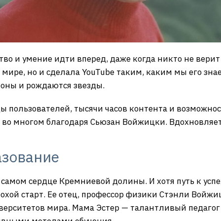
тво и умение идти вперед, даже когда никто не верит 
ире, но и сделала YouTube таким, каким мы его знаем
ионы и рождаются звезды.
ы пользователей, тысячи часов контента и возможнос
м во многом благодаря Сьюзан Войжицки. Вдохновляет
азование
 самом сердце Кремниевой долины. И хотя путь к успе
лохой старт. Ее отец, профессор физики Стэнли Войж
ерситетов мира. Мама Эстер — талантливый педагог 
сивными методами обучения.