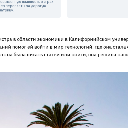
повышенную плавность в играх
без переплаты за дорогую
матрицу.
истра в области экономики в Калифорнийском универс
знаний помог ей войти в мир технологий, где она стал
должна была писать статьи или книги, она решила на