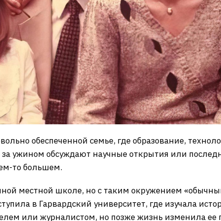
овольно обеспеченной семье, где образование, техно
я за ужином обсуждают научные открытия или послед
ем-то большем.
ной местной школе, но с таким окружением «обычным
тупила в Гарвардский университет, где изучала исто
елем или журналистом, но позже жизнь изменила ее 