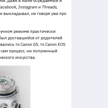
ебя, даже в ныне осуждаемый и
acebook, Instagram и Threads,
не выкладывал, не говоря уже про
в ручном режиме практически
 был доставшийся от родителей
вались то Canon G5, то Canon EOS
сам процесс, ни полученный
еского искусства.