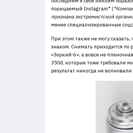
последним я себя никоим образо
порицаемый Instagram* (
*Компан
признана экстремистской органи
менее специализированные соцс
При этом также не могу сказать,
знаком. Снимать приходится по 
«Зоркий-6», а вовсе не пленочна
350d, которые тоже требовали м
результат никогда не волновали 