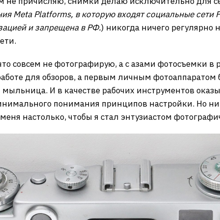
м не причисляю, снимки делаю исключительно для с
ия Meta Platforms, в которую входят социальные сети F
зацией и запрещена в РФ.
) никогда ничего регулярно 
ети.
 что совсем не фотографирую, а с азами фотосъемки 
работе для обзоров, а первым личным фотоаппаратом
я мыльница. И в качестве рабочих инструментов оказы
инимального понимания принципов настройки. Но ни 
меня настолько, чтобы я стал энтузиастом фотографич