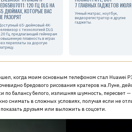
LED65BU7011: 120 ГЦ DLG НА
7 ГЛАВНЫХ ГАДЖЕТОВ ИЮЛЯ
65 ДЮЙМАХ, КОТОРЫЕ ВАС
Умный матрас, ноутбук,
НЕ РАЗОРЯТ
видеорегистратор и другие
гаджеты.
Доступный 65-дюймовый 4K-
телевизор с технологией DLG
120 Гц, предлагающий геймерам
повышенную плавность в играх
без переплаты за дорогую
матрицу.
шел, когда моим основным телефоном стал Huawei P3
чевидно бредового рисования кратеров на Луне, дей
 по балансу белого, излишняя шумность, пересвет — 
но снимать в сложных условиях, получая если не отл
 показать друзьям или выложить в соцсети.