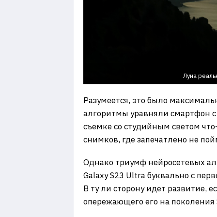
Луна реаль
Разумеется, это было максимальн
алгоритмы уравняли смартфон с 
съемке со студийным светом что-
снимков, где запечатлено не пой
Однако триумф нейросетевых алг
Galaxy S23 Ultra буквально с пер
В ту ли сторону идет развитие, е
опережающего его на поколения S