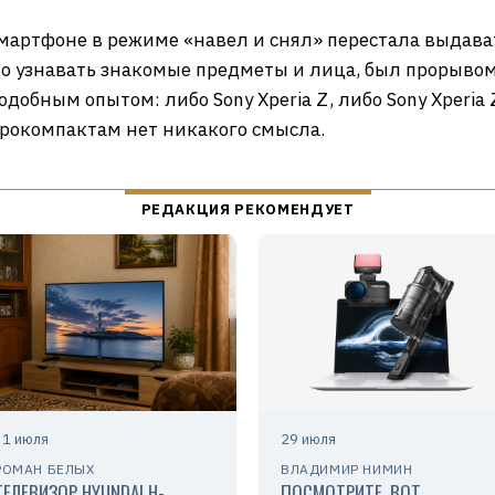
смартфоне в режиме «навел и снял» перестала выдават
ло узнавать знакомые предметы и лица, был прорывом
обным опытом: либо Sony Xperia Z, либо Sony Xperia 
фрокомпактам нет никакого смысла.
31 июля
29 июля
РОМАН БЕЛЫХ
ВЛАДИМИР НИМИН
ТЕЛЕВИЗОР HYUNDAI H-
ПОСМОТРИТЕ, ВОТ