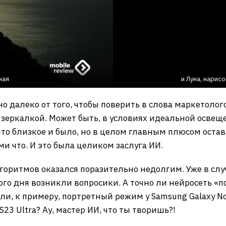
ная
и Луна, нарис
о далеко от того, чтобы поверить в слова маркетолого
зеркалкой. Может быть, в условиях идеальной освещ
то близкое и было, но в целом главным плюсом остава
ми что. И это была целиком заслуга ИИ.
оритмов оказался поразительно недолгим. Уже в слу
вого дня возникли вопросики. А точно ли нейросеть «п
сли, к примеру, портретный режим у Samsung Galaxy No
23 Ultra? Ау, мастер ИИ, что ты творишь?!