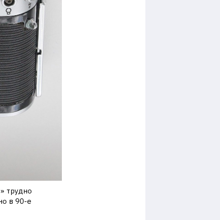
» трудно
о в 90-е