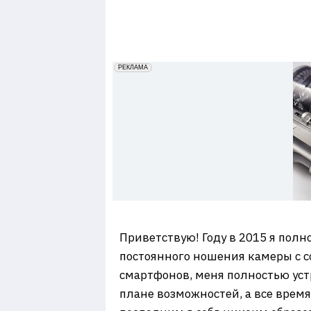
7
erid: 2VfnxxmNzs5
РЕКЛАМА
Приветствую! Году в 2015 я полн
постоянного ношения камеры с с
смартфонов, меня полностью устр
плане возможностей, а все время