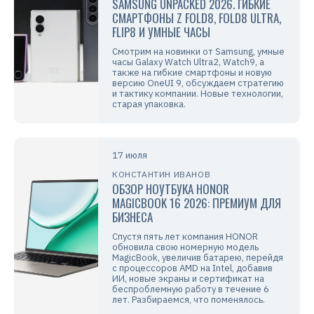
SAMSUNG UNPACKED 2026. ГИБКИЕ
СМАРТФОНЫ Z FOLD8, FOLD8 ULTRA,
FLIP8 И УМНЫЕ ЧАСЫ
Смотрим на новинки от Samsung, умные
часы Galaxy Watch Ultra2, Watch9, а
также на гибкие смартфоны и новую
версию OneUI 9, обсуждаем стратегию
и тактику компании. Новые технологии,
старая упаковка.
17 июля
КОНСТАНТИН ИВАНОВ
ОБЗОР НОУТБУКА HONOR
MAGICBOOK 16 2026: ПРЕМИУМ ДЛЯ
БИЗНЕСА
Спустя пять лет компания HONOR
обновила свою номерную модель
MagicBook, увеличив батарею, перейдя
с процессоров AMD на Intel, добавив
ИИ, новые экраны и сертификат на
беспроблемную работу в течение 6
лет. Разбираемся, что поменялось.