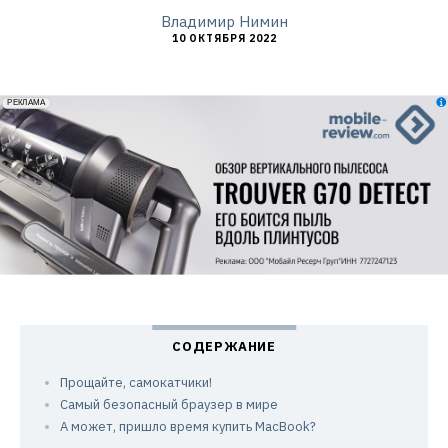
Владимир Нимин
10 ОКТЯБРЯ 2022
erid: 2VfnxxmNzs5
РЕКЛАМА
Прощайте, самокатчики!
Самый безопасный браузер в мире
А может, пришло время купить MacBook?