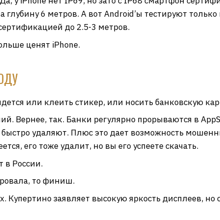
Да, у iPhone нет IP69, но зато с IP68 смартфон серт
 глубину 6 метров. А вот Android’ы тестируют только 
сертификацией до 2.5-3 метров.
льше ценят iPhone.
ГОДУ
ридется или клеить стикер, или носить банковскую кар
й. Вернее, так. Банки регулярно прорываются в AppS
а быстро удаляют. Плюс это дает возможность мошенн
ется, его тоже удалит, но вы его успеете скачать.
т в России.
ировала, то финиш.
х. Купертино заявляет высокую яркость дисплеев, но 