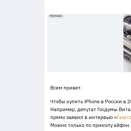
7
erid: 2VfnxxmNzs5
РЕКЛАМА
Всем привет.
Чтобы купить iPhone в России в 
Например, депутат Госдумы Витал
прямо заявил в интервью «
Газет
Можно только по приколу айфон и