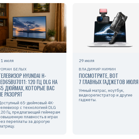
31 июля
29 июля
РОМАН БЕЛЫХ
ВЛАДИМИР НИМИН
ТЕЛЕВИЗОР HYUNDAI H-
ПОСМОТРИТЕ, ВОТ
LED65BU7011: 120 ГЦ DLG НА
7 ГЛАВНЫХ ГАДЖЕТОВ ИЮЛЯ
65 ДЮЙМАХ, КОТОРЫЕ ВАС
Умный матрас, ноутбук,
НЕ РАЗОРЯТ
видеорегистратор и другие
гаджеты.
Доступный 65-дюймовый 4K-
телевизор с технологией DLG
120 Гц, предлагающий геймерам
повышенную плавность в играх
без переплаты за дорогую
матрицу.