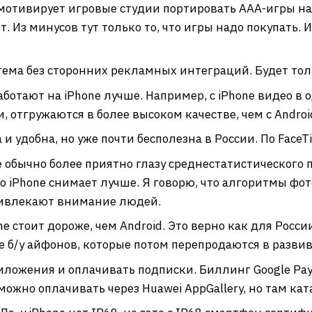
мотивирует игровые студии портировать ААА-игры на iO
ет. Из минусов тут только то, что игры надо покупать. 
ема без сторонних рекламных интеграций. Будет тол
отают на iPhone лучше. Например, с iPhone видео в 
, отгружаются в более высоком качестве, чем с Androi
и удобна, но уже почти бесполезна в России. По Face
e обычно более приятно глазу среднестатистического 
то iPhone снимает лучше. Я говорю, что алгоритмы фо
ривлекают внимание людей.
 стоит дороже, чем Android. Это верно как для России
е б/у айфонов, которые потом перепродаются в разви
иложения и оплачивать подписки. Биллинг Google Pay 
ожно оплачивать через Huawei AppGallery, но там к