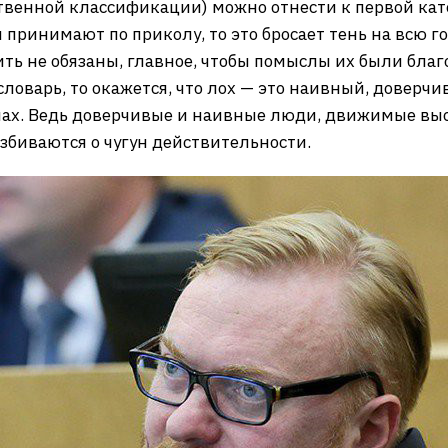
ственной классификации) можно отнести к первой ка
ы принимают по приколу, то это бросает тень на всю г
ить не обязаны, главное, чтобы помыслы их были бла
словарь, то окажется, что лох — это наивный, доверчи
ах. Ведь доверчивые и наивные люди, движимые вы
биваются о чугун действительности.