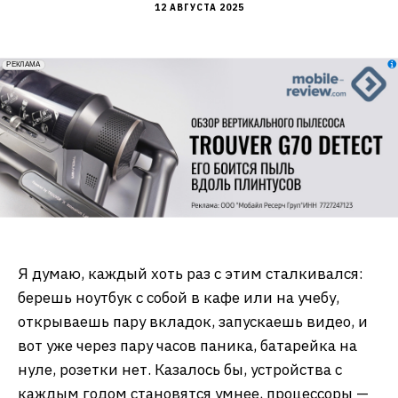
12 АВГУСТА 2025
erid: 2VfnxxmNzs5
РЕКЛАМА
Я думаю, каждый хоть раз с этим сталкивался:
берешь ноутбук с собой в кафе или на учебу,
открываешь пару вкладок, запускаешь видео, и
вот уже через пару часов паника, батарейка на
нуле, розетки нет. Казалось бы, устройства с
каждым годом становятся умнее, процессоры —