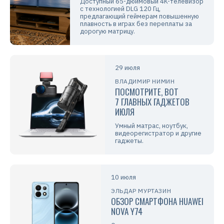
Доступный 65-дюймовый 4K-телевизор
с технологией DLG 120 Гц,
предлагающий геймерам повышенную
плавность в играх без переплаты за
дорогую матрицу.
29 июля
ВЛАДИМИР НИМИН
ПОСМОТРИТЕ, ВОТ
7 ГЛАВНЫХ ГАДЖЕТОВ
ИЮЛЯ
Умный матрас, ноутбук,
видеорегистратор и другие
гаджеты.
10 июля
ЭЛЬДАР МУРТАЗИН
ОБЗОР СМАРТФОНА HUAWEI
NOVA Y74