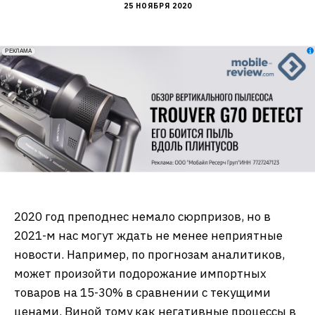
25 НОЯБРЯ 2020
erid: 2VfnxxmNzs5
РЕКЛАМА
2020 год преподнес немало сюрпризов, но в
2021-м нас могут ждать не менее неприятные
новости. Например, по прогнозам аналитиков,
может произойти подорожание импортных
товаров на 15-30% в сравнении с текущими
ценами. Виной тому как негативные процессы в