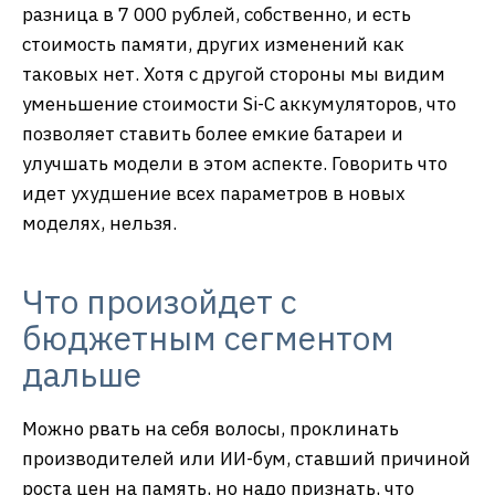
Оригиналы фотографий (zip, 41 МБ)
В аспекте камеры аппараты очень похожи, плюс-
минус одинаковы.
Промежуток между выходом моделей
составляет полгода, что довольно немного. Но
какова разница в стоимости? Мы видели, что P3
Lite вышел в России за 9 999 рублей в базовой
версии, ровно такой же по объему C100x будет
стоить для покупателя 16 999 рублей. И вот эта
разница в 7 000 рублей, собственно, и есть
стоимость памяти, других изменений как
таковых нет. Хотя с другой стороны мы видим
уменьшение стоимости Si-C аккумуляторов, что
позволяет ставить более емкие батареи и