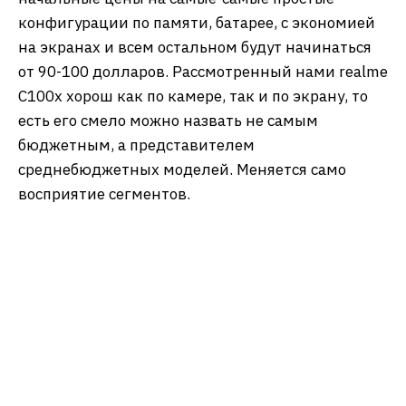
предсказать, каким будет начальный уровень
устройств в 2026-2027 годах.
Подчеркну, что минимум полгода на рынке
будут присутствовать модели 2025 года, на них
зачастую уже снижены цены, и они выглядят
интересно даже при индексации стоимости. Но
такие модели не вечны, они первыми
вымываются из продаж. Как результат, мы
увидим бюджетный сегмент на уровне в
ошеломляющие 150 долларов, тогда как
начальные цены на самые-самые простые
конфигурации по памяти, батарее, с экономией
на экранах и всем остальном будут начинаться
от 90-100 долларов. Рассмотренный нами realme
C100x хорош как по камере, так и по экрану, то
есть его смело можно назвать не самым