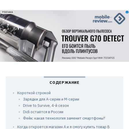
erid: 2VfnxxmNzs5
РЕКЛАМА
Короткой строкой
Зарядки для А-серии и М-серии
Drive to Survive, 4-й сезон
Didi остаётся в России
Фейк: какая технология заменит смартфоны?
Когда откроется магазин А и я смогу купить товар Б