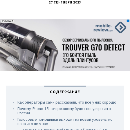
27 СЕНТЯБРЯ 2023
erid: 2VfnxxmNzs5
РЕКЛАМА
Как операторы сами рассказали, что всё у них хорошо
Почему iPhone 15 по-прежнему будет популярным в
России
Голосовые помощники выходят на новый уровень, но
пока что не у нас