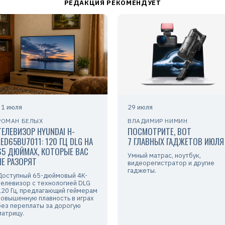
31 июля
29 июля
РОМАН БЕЛЫХ
ВЛАДИМИР НИМИН
ТЕЛЕВИЗОР HYUNDAI H-
ПОСМОТРИТЕ, ВОТ
LED65BU7011: 120 ГЦ DLG НА
7 ГЛАВНЫХ ГАДЖЕТОВ ИЮЛЯ
65 ДЮЙМАХ, КОТОРЫЕ ВАС
Умный матрас, ноутбук,
НЕ РАЗОРЯТ
видеорегистратор и другие
гаджеты.
Доступный 65-дюймовый 4K-
телевизор с технологией DLG
120 Гц, предлагающий геймерам
повышенную плавность в играх
без переплаты за дорогую
матрицу.