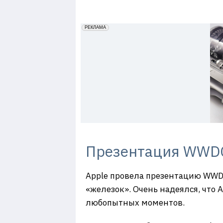
7
erid: 2VfnxxmNzs5
РЕКЛАМА
Презентация WWDC 
Apple провела презентацию WWD
«железок». Очень надеялся, что A
любопытных моментов.