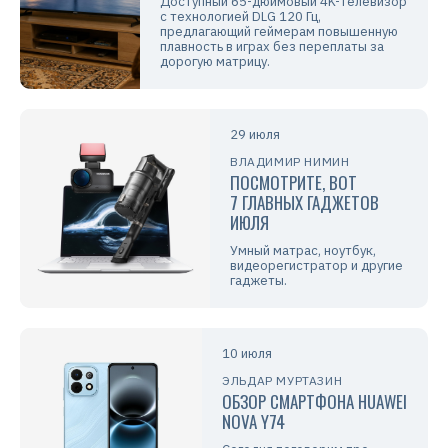
Доступный 65-дюймовый 4K-телевизор
с технологией DLG 120 Гц,
предлагающий геймерам повышенную
плавность в играх без переплаты за
дорогую матрицу.
29 июля
ВЛАДИМИР НИМИН
ПОСМОТРИТЕ, ВОТ
7 ГЛАВНЫХ ГАДЖЕТОВ
ИЮЛЯ
Умный матрас, ноутбук,
видеорегистратор и другие
гаджеты.
10 июля
ЭЛЬДАР МУРТАЗИН
ОБЗОР СМАРТФОНА HUAWEI
NOVA Y74