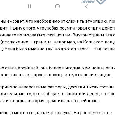
умный» совет, что необходимо отключить эту опцию, п
дит. Начну с того, что любая роуминговая опция дейс
ачинаете пользоваться связью там. Внутри страны эта
к (исключение — граница, например, на Кольском пол
 у меня было именно так, но я хотел этого — так появ
о стала архивной, она более выгодна, чем новые опц
жно, так что вы просто проиграете, отключив опцию.
 приняло невероятные размеры, десятки тысяч сообще
лительные, те, кто сообщает о списании денег, потере
ая истерика, которая проявилась во всей красе.
ничего можно создать много шума. На ровном месте, б