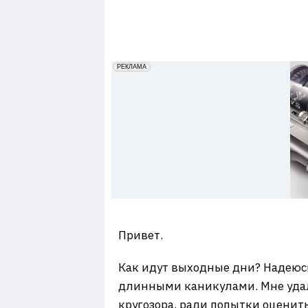
7
erid: 2VfnxxmNzs5
РЕКЛАМА
Привет.
Как идут выходные дни? Надеюсь
длинными каникулами. Мне удалос
кругозора, ради попытки оценить 