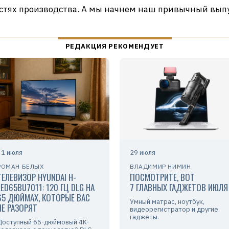
остях производства. А мы начнем наш привычный выпус
31 июля
29 июля
РОМАН БЕЛЫХ
ВЛАДИМИР НИМИН
ТЕЛЕВИЗОР HYUNDAI H-
ПОСМОТРИТЕ, ВОТ
LED65BU7011: 120 ГЦ DLG НА
7 ГЛАВНЫХ ГАДЖЕТОВ ИЮЛЯ
65 ДЮЙМАХ, КОТОРЫЕ ВАС
Умный матрас, ноутбук,
НЕ РАЗОРЯТ
видеорегистратор и другие
гаджеты.
Доступный 65-дюймовый 4K-