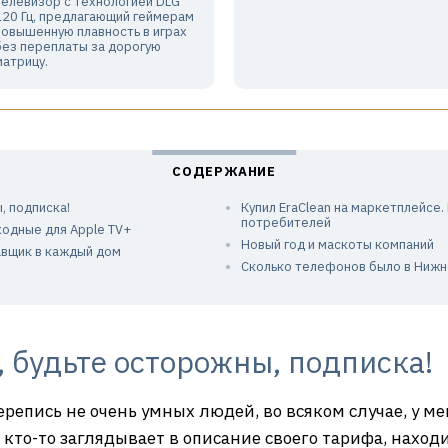
телевизор с технологией DLG
120 Гц, предлагающий геймерам
повышенную плавность в играх
без переплаты за дорогую
матрицу.
, подписка!
Купил EraClean на маркетплейсе.
потребителей
ходные для Apple TV+
Новый год и маскоты компаний
авщик в каждый дом
Сколько телефонов было в Нижн
, будьте осторожны, подписка!
ерепись не очень умных людей, во всяком случае, у м
е, кто-то заглядывает в описание своего тарифа, нах