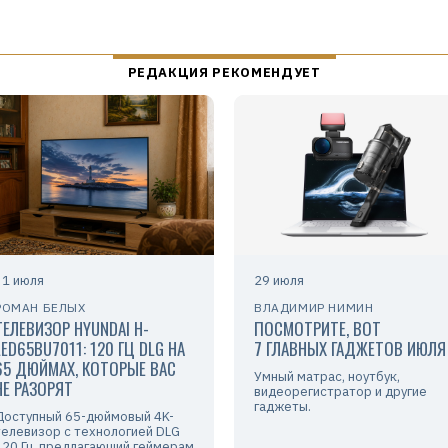
31 июля
29 июля
РОМАН БЕЛЫХ
ВЛАДИМИР НИМИН
ТЕЛЕВИЗОР HYUNDAI H-
ПОСМОТРИТЕ, ВОТ
LED65BU7011: 120 ГЦ DLG НА
7 ГЛАВНЫХ ГАДЖЕТОВ ИЮЛЯ
65 ДЮЙМАХ, КОТОРЫЕ ВАС
Умный матрас, ноутбук,
НЕ РАЗОРЯТ
видеорегистратор и другие
гаджеты.
Доступный 65-дюймовый 4K-
телевизор с технологией DLG
120 Гц, предлагающий геймерам