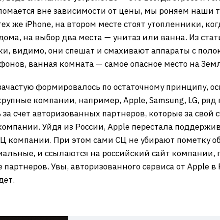
 ломается вне зависимости от цены, мы роняем наши 
ех же iPhone, на втором месте стоят утопленники, ког
ома, на выбор два места — унитаз или ванна. Из ста
, видимо, они спешат и смахивают аппараты с полок
фонов, ванная комната — самое опасное место на Зем
зачастую формировалось по остаточному принципу, о
рупные компании, например, Apple, Samsung, LG, ряд
 за счет авторизованных партнеров, которые за свой
омпании. Уйдя из России, Apple перестала поддержива
СЦ компании. При этом сами СЦ не убирают пометку 
иальные, и ссылаются на российский сайт компании, 
е партнеров. Увы, авторизованного сервиса от Apple в
дет.