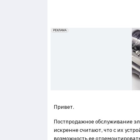
7
erid: 2VfnxxmNzs5
РЕКЛАМА
Привет.
Постпродажное обслуживание эле
искренне считают, что с их устр
возможность ее отремонтировать,