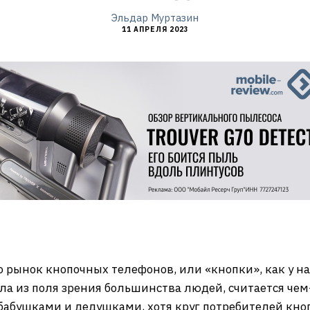
Эльдар Муртазин
11 АПРЕЛЯ 2023
о рынок кнопочных телефонов, или «кнопки», как у н
ала из поля зрения большинства людей, считается че
бабушками и дедушками, хотя круг потребителей кн