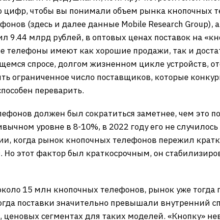
о цифр, чтобы вы понимали объем рынка кнопочных те
онов (здесь и далее данные Mobile Research Group), а
 9.44 млрд рублей, в оптовых ценах поставок на «кн
ые телефоны имеют как хорошие продажи, так и дост
щемся спросе, долгом жизненном цикле устройств, о
ть ограниченное число поставщиков, которые конкур
способен переварить.
лефонов должен был сократиться заметнее, чем это п
ивычном уровне в 8-10%, в 2022 году его не случилось
и, когда рынок кнопочных телефонов пережил кратки
з. Но этот фактор был краткосрочным, он стабилизиро
 около 15 млн кнопочных телефонов, рынок уже тогда 
когда поставки значительно превышали внутренний с
, ценовых сегментах для таких моделей. «Кнопку» н