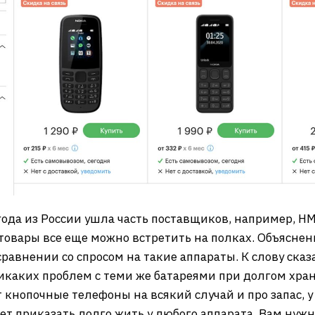
 года из России ушла часть поставщиков, например, 
товары все еще можно встретить на полках. Объяснени
нении со спросом на такие аппараты. К слову сказать,
икаких проблем с теми же батареями при долгом хран
т кнопочные телефоны на всякий случай и про запас, у
т приказать долго жить у любого аппарата. Вам нуж