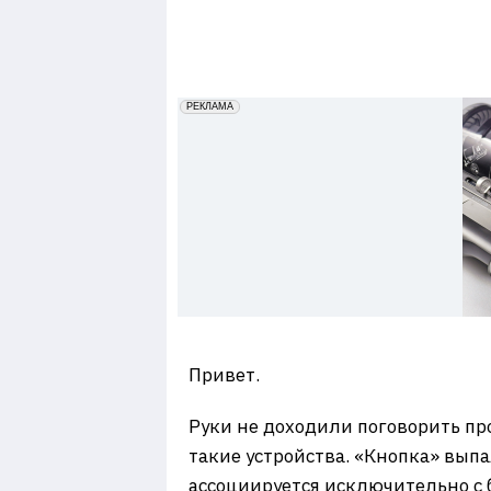
7
erid: 2VfnxxmNzs5
РЕКЛАМА
Привет.
Руки не доходили поговорить пр
такие устройства. «Кнопка» вып
ассоциируется исключительно с 