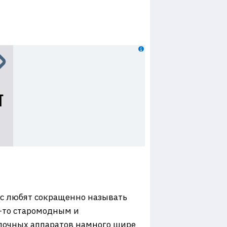
ас любят сокращенно называть
м-то старомодным и
опочных аппаратов намного шире