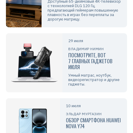
Доступный 65-дюймовый 4K-телевизор
с технологией DLG 120 Гц,
предлагающий геймерам повышенную
плавность в играх без переплаты за
дорогую матрицу.
29 июля
ВЛАДИМИР НИМИН
ПОСМОТРИТЕ, ВОТ
7 ГЛАВНЫХ ГАДЖЕТОВ
ИЮЛЯ
Умный матрас, ноутбук,
видеорегистратор и другие
гаджеты.
10 июля
ЭЛЬДАР МУРТАЗИН
ОБЗОР СМАРТФОНА HUAWEI
NOVA Y74