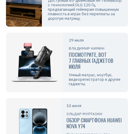
Доступный 65-дюймовый 4K-телевизор
с технологией DLG 120 Гц,
предлагающий геймерам повышенную
плавность в играх без переплаты за
дорогую матрицу.
29 июля
ВЛАДИМИР НИМИН
ПОСМОТРИТЕ, ВОТ
7 ГЛАВНЫХ ГАДЖЕТОВ
ИЮЛЯ
Умный матрас, ноутбук,
видеорегистратор и другие
гаджеты.
10 июля
ЭЛЬДАР МУРТАЗИН
ОБЗОР СМАРТФОНА HUAWEI
NOVA Y74