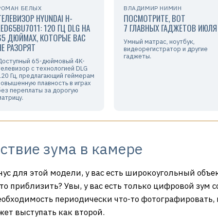
РОМАН БЕЛЫХ
ВЛАДИМИР НИМИН
ТЕЛЕВИЗОР HYUNDAI H-
ПОСМОТРИТЕ, ВОТ
LED65BU7011: 120 ГЦ DLG НА
7 ГЛАВНЫХ ГАДЖЕТОВ ИЮЛЯ
65 ДЮЙМАХ, КОТОРЫЕ ВАС
Умный матрас, ноутбук,
НЕ РАЗОРЯТ
видеорегистратор и другие
гаджеты.
Доступный 65-дюймовый 4K-
телевизор с технологией DLG
120 Гц, предлагающий геймерам
повышенную плавность в играх
без переплаты за дорогую
матрицу.
ствие зума в камере
ус для этой модели, у вас есть широкоугольный объек
о-то приблизить? Увы, у вас есть только цифровой зу
необходимость периодически что-то фотографировать,
жет выступать как второй.