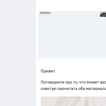
7
erid: 2VfnxxmNzs5
РЕКЛАМА
Привет.
Поговорили про то, что может вас
советую прочитать оба материала