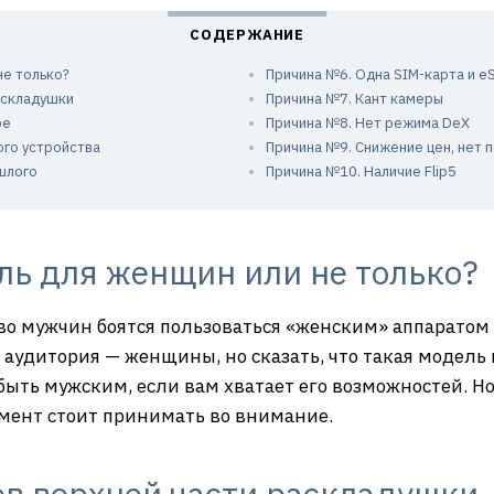
не только?
Причина №6. Одна SIM-карта и e
аскладушки
Причина №7. Кант камеры
ре
Причина №8. Нет режима DeX
ого устройства
Причина №9. Снижение цен, нет 
шлого
Причина №10. Наличие Flip5
ь для женщин или не только?
о мужчин боятся пользоваться «женским» аппаратом —
 аудитория — женщины, но сказать, что такая модель 
быть мужским, если вам хватает его возможностей. Н
омент стоит принимать во внимание.
в верхней части раскладушки