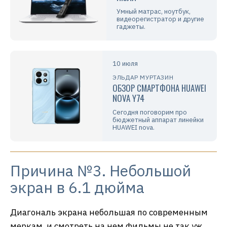
Умный матрас, ноутбук,
видеорегистратор и другие
гаджеты.
10 июля
ЭЛЬДАР МУРТАЗИН
ОБЗОР СМАРТФОНА HUAWEI
NOVA Y74
Сегодня поговорим про
бюджетный аппарат линейки
HUAWEI nova.
Причина №3. Небольшой
экран в 6.1 дюйма
Диагональ экрана небольшая по современным
меркам, и смотреть на нем фильмы не так уж