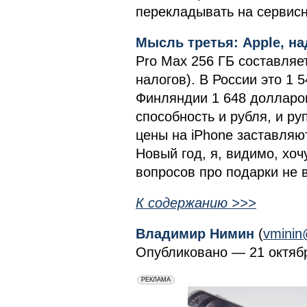
перекладывать на сервис
Мысль третья: Apple, на
Pro Max 256 ГБ составляе
налогов). В России это 1 
Финляндии 1 648 долларов
способность и рубля, и ру
цены на iPhone заставляю
Новый год, я, видимо, хочу
вопросов про подарки не 
К содержанию >>>
Владимир Нимин
(
vminin
Опубликовано — 21 октябр
erid: 2VfnxxmNzs5
РЕКЛАМА