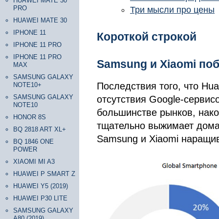
HUAWEI MATE 30
PRO
Три мысли про цены
HUAWEI MATE 30
IPHONE 11
Короткой строкой
IPHONE 11 PRO
IPHONE 11 PRO
Samsung и Xiaomi по
MAX
SAMSUNG GALAXY
Последствия того, что Hua
NOTE10+
SAMSUNG GALAXY
отсутствия Google-сервис
NOTE10
большинстве рынков, нако
HONOR 8S
тщательно выжимает дома
BQ 2818 ART XL+
Samsung и Xiaomi наращи
BQ 1846 ONE
POWER
XIAOMI MI A3
HUAWEI P SMART Z
HUAWEI Y5 (2019)
HUAWEI P30 LITE
SAMSUNG GALAXY
A80 (2019)