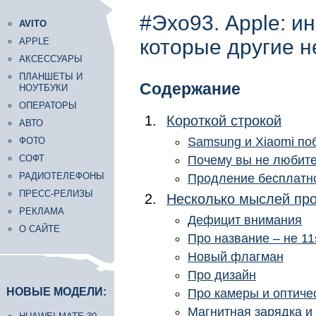
#Эхо93. Apple: и
AVITO
которые другие н
APPLE
АКСЕССУАРЫ
ПЛАНШЕТЫ И
Содержание
НОУТБУКИ
ОПЕРАТОРЫ
Короткой строкой
АВТО
Samsung и Xiaomi по
ФОТО
СОФТ
Почему вы не любит
РАДИОТЕЛЕФОНЫ
Продление бесплатн
ПРЕСС-РЕЛИЗЫ
Несколько мыслей про
РЕКЛАМА
Дефицит внимания
О САЙТЕ
Про название – не 11s
Новый флагман
Про дизайн
НОВЫЕ МОДЕЛИ:
Про камеры и оптиче
Магнитная зарядка и