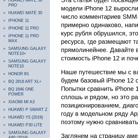
Эта статья будет посвяще
HUAWEI MATE 30
PRO
модели iPhone 12 выросли
HUAWEI MATE 30
число комментариев SMM-
IPHONE 11
примерно одинаково, напис
IPHONE 11 PRO
курс рубля обрушился, эт
IPHONE 11 PRO
ресурса, где размещают т
MAX
SAMSUNG GALAXY
прямолинейнее. Давайте в
NOTE10+
стоимость iPhone 12 и поч
SAMSUNG GALAXY
NOTE10
Наше путешествие мы с ва
HONOR 8S
будем базовый iPhone 12 с
BQ 2818 ART XL+
Попытки сравнить iPhone 
BQ 1846 ONE
POWER
сплошь и рядом, но это р
XIAOMI MI A3
позиционированием, диаго
HUAWEI P SMART Z
году в модельном ряду Ap
HUAWEI Y5 (2019)
поэтому нужно сравнивать 
HUAWEI P30 LITE
SAMSUNG GALAXY
Заглянем на страницу аме
A80 (2019)