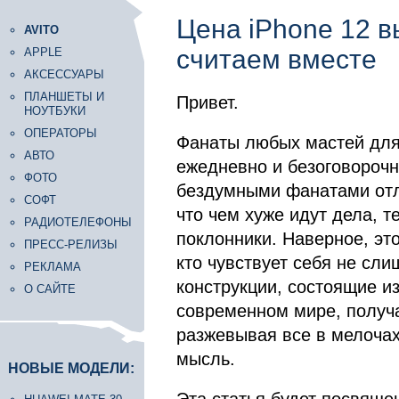
Цена iPhone 12 в
AVITO
считаем вместе
APPLE
АКСЕССУАРЫ
ПЛАНШЕТЫ И
Привет.
НОУТБУКИ
ОПЕРАТОРЫ
Фанаты любых мастей для
АВТО
ежедневно и безоговороч
ФОТО
бездумными фанатами отл
СОФТ
что чем хуже идут дела, 
РАДИОТЕЛЕФОНЫ
поклонники. Наверное, эт
ПРЕСС-РЕЛИЗЫ
кто чувствует себя не сл
РЕКЛАМА
конструкции, состоящие и
О САЙТЕ
современном мире, получа
разжевывая все в мелочах
мысль.
НОВЫЕ МОДЕЛИ: