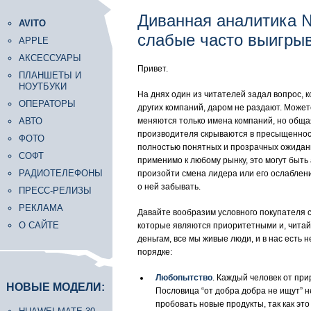
Диванная аналитика №
AVITO
слабые часто выигры
APPLE
АКСЕССУАРЫ
Привет.
ПЛАНШЕТЫ И
НОУТБУКИ
На днях один из читателей задал вопрос, 
ОПЕРАТОРЫ
других компаний, даром не раздают. Может
АВТО
меняются только имена компаний, но общая
производителя скрываются в пресыщенности
ФОТО
полностью понятных и прозрачных ожидани
СОФТ
применимо к любому рынку, это могут быть
РАДИОТЕЛЕФОНЫ
произойти смена лидера или его ослаблени
о ней забывать.
ПРЕСС-РЕЛИЗЫ
РЕКЛАМА
Давайте вообразим условного покупателя с
О САЙТЕ
которые являются приоритетными и, читай
деньгам, все мы живые люди, и в нас есть
порядке:
Любопытство
. Каждый человек от при
НОВЫЕ МОДЕЛИ:
Пословица “от добра добра не ищут” не
пробовать новые продукты, так как эт