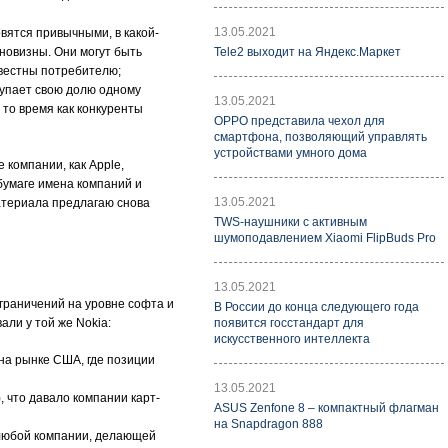
13.05.2021
вятся привычными, в какой-
новизны. Они могут быть
Tele2 выходит на Яндекс.Маркет
звестны потребителю;
тупает свою долю одному
13.05.2021
в то время как конкуренты
OPPO представила чехол для
смартфона, позволяющий управлять
устройствами умного дома
 компании, как Apple,
бумаге имена компаний и
13.05.2021
материала предлагаю снова
TWS-наушники с активным
шумоподавлением Xiaomi FlipBuds Pro
13.05.2021
ограничений на уровне софта и
В России до конца следующего года
ли у той же Nokia:
появится госстандарт для
искусственного интеллекта
 на рынке США, где позиции
13.05.2021
 что давало компании карт-
ASUS Zenfone 8 – компактный флагман
на Snapdragon 888
 любой компании, делающей