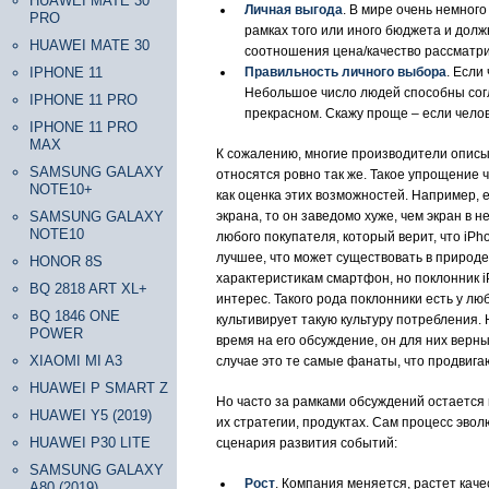
HUAWEI MATE 30
Личная выгода
. В мире очень немного
PRO
рамках того или иного бюджета и долж
HUAWEI MATE 30
соотношения цена/качество рассматрив
IPHONE 11
Правильность личного выбора
. Если
Небольшое число людей способны согл
IPHONE 11 PRO
прекрасном. Скажу проще – если челове
IPHONE 11 PRO
MAX
К сожалению, многие производители описыв
SAMSUNG GALAXY
относятся ровно так же. Такое упрощение ч
NOTE10+
как оценка этих возможностей. Например, 
SAMSUNG GALAXY
экрана, то он заведомо хуже, чем экран в н
NOTE10
любого покупателя, который верит, что iPh
лучшее, что может существовать в природе
HONOR 8S
характеристикам смартфон, но поклонник iP
BQ 2818 ART XL+
интерес. Такого рода поклонники есть у лю
BQ 1846 ONE
культивирует такую культуру потребления. 
POWER
время на его обсуждение, он для них верн
XIAOMI MI A3
случае это те самые фанаты, что продвига
HUAWEI P SMART Z
Но часто за рамками обсуждений остается 
HUAWEI Y5 (2019)
их стратегии, продуктах. Сам процесс эво
HUAWEI P30 LITE
сценария развития событий:
SAMSUNG GALAXY
Рост
. Компания меняется, растет кач
A80 (2019)