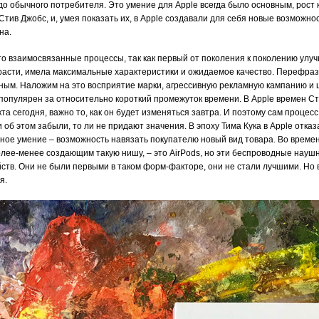
до обычного потребителя. Это умение для Apple всегда было основным, рост
тив Джобс, и, умея показать их, в Apple создавали для себя новые возможнос
на.
это взаимосвязанные процессы, так как первый от поколения к поколению ул
к расти, имела максимальные характеристики и ожидаемое качество. Перефраз
тным. Наложим на это восприятие марки, агрессивную рекламную кампанию и 
 популярен за относительно короткий промежуток времени. В Apple времен 
та сегодня, важно то, как он будет изменяться завтра. И поэтому сам процес
ли об этом забыли, то ли не придают значения. В эпоху Тима Кука в Apple отк
вное умение – возможность навязать покупателю новый вид товара. Во време
олее-менее создающим такую нишу, – это AirPods, но эти беспроводные науш
тв. Они не были первыми в таком форм-факторе, они не стали лучшими. Но в
я.