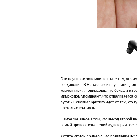
Эти наушники запомнились мне тем, что им
соединения. В Huawei свои наушники дарят
комментарии, понимаешь, что большинство 
мимоходом упоминают, что отваливается с
ругать. Основная критика идет от тех, кто
настолько критичны.
Самое забавное в том, что выход второй в
самый процесс изменений аудитория воспри
Хотите другой пример? Это появление iPho