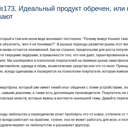
173. Идеальный продукт обречен, или
вают
который в том или ином виде возникает постоянно: “Почему вокруг Huawei та
е объяснить, чего я не понимаю?”. В разные периоды развития рынка этот во
 канва остается неизменной. Как ни странно, предпосылки для роста популя
 текущими лидерами, в привычности того, что они дают, гарантированном ка
ях. Мы разберемся в психологии покупателей на примере рынка смартфонов
 автомобили, одежда и обувь, косметические средства или что-то иное. Прин
е, всегда одинаковы и базируются на психологии покупателя, которую компан
мартфона, который уже имеет некий опыт общения с этими устройствами, знае
, самыми дорогими, а также есть догоняющие производители. Покупатель не 
 несколько качеств, которые важны в контексте нынешней темы. Давайте переч
роды любопытен и периодически хочет пробовать что-то новое, отличное от то
 всегда работает на практике, точнее, она не может работать для всех, и по
о удовлетворяет их любопытство и расширяет кругозор;