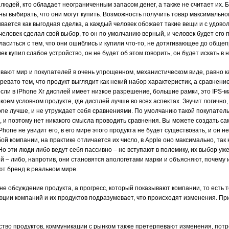
 людей, кто обладает неограниченным запасом денег, а также не считает их.
ны выбирать, что они могут купить. Возможность получить товар максимально
ается как выгодная сделка, а каждый человек обожает такие вещи и с удоволь
 человек сделал свой выбор, то он по умолчанию верный, и человек будет его
аситься с тем, что они ошиблись и купили что-то, не дотягивающее до обще
к купил слабое устройство, он не будет об этом говорить, он будет искать в 
ают мир и покупателей в очень упрощенном, механистическом виде, равно ка
ревато тем, что продукт выглядит как некий набор характеристик, а сравнение
если в iPhone Xr дисплей имеет низкое разрешение, большие рамки, это IPS
екоем условном продукте, где дисплей лучше во всех аспектах. Звучит логично, 
one лучше, и не утруждает себя сравнениями. По умолчанию такой покупатель 
, и поэтому нет никакого смысла проводить сравнения. Вы можете создать с
hone не увидит его, в его мире этого продукта не будет существовать, и он н
бой компании, на практике отличается их число, в Apple оно максимально, так
Но эти люди либо ведут себя пассивно – не вступают в полемику, их выбор уж
ый – либо, напротив, они становятся апологетами марки и объясняют, почему 
ют бренд в реальном мире.
не обсуждение продукта, а прогресс, который показывают компании, то есть т
люции компаний и их продуктов подразумевает, что происходят изменения. Пр
ество продуктов, коммуникации с рынком также претерпевают изменения, пот