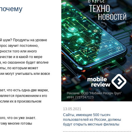
 почему
кой шум? Продукты на уровне
прос звучит постоянно,
рности того или иного
честве и в какой-то мере
, но сказанное будет вполне
ципы, по которым может
ии могут учитывать или вовсе
т, что есть одна-две марки,
является приложением к его
ислим их в произвольном
13.05.2021
Cайты, имеющие 500 тысяч
го, что он уже знает.
пользователей из России, должны
этому многие готовы
будут открыть местные филиалы