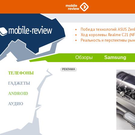
Победа технологий: ASUS Zen
Ход королевы. Realme C21 (NFC
Реальность и перспективы рын
Обзоры
Samsung
erid: 2VfnxxmNzs5
РЕКЛАМА
ТЕЛЕФОНЫ
ГАДЖЕТЫ
ANDROID
АУДИО