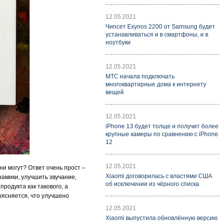
12.05.2021
Чипсет Exynos 2200 от Samsung будет
устанавливаться и в смартфоны, и в
ноутбуки
12.05.2021
МТС начала подключать
многоквартирные дома к интернету
вещей
12.05.2021
iPhone 13 будет толще и получит более
крупные камеры по сравнению с iPhone
12
12.05.2021
ни могут? Ответ очень прост –
Xiaomi договорилась с властями США
намики, улучшить звучание,
об исключении из чёрного списка
продукта как такового, а
ыясняется, что улучшено
12.05.2021
Xiaomi выпустила обновлённую версию