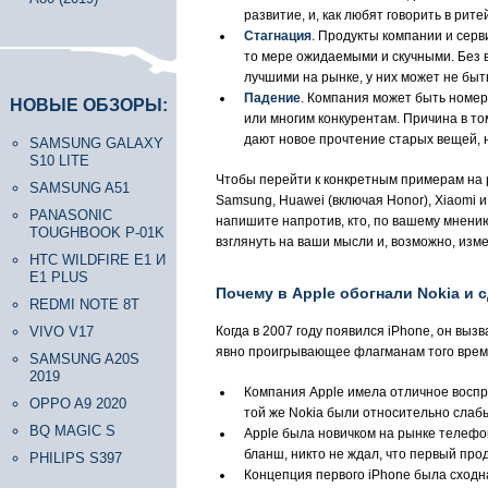
развитие, и, как любят говорить в рите
Стагнация
. Продукты компании и сер
то мере ожидаемыми и скучными. Без в
лучшими на рынке, у них может не бы
Падение
. Компания может быть номер
НОВЫЕ ОБЗОРЫ:
или многим конкурентам. Причина в том
дают новое прочтение старых вещей, н
SAMSUNG GALAXY
S10 LITE
Чтобы перейти к конкретным примерам на р
SAMSUNG A51
Samsung, Huawei (включая Honor), Xiaomi 
PANASONIC
напишите напротив, кто, по вашему мнению
TOUGHBOOK P-01K
взглянуть на ваши мысли и, возможно, изме
HTC WILDFIRE E1 И
E1 PLUS
Почему в Apple обогнали Nokia и
REDMI NOTE 8T
VIVO V17
Когда в 2007 году появился iPhone, он выз
явно проигрывающее флагманам того времен
SAMSUNG A20S
2019
Компания Apple имела отличное воспри
OPPO A9 2020
той же Nokia были относительно слаб
BQ MAGIC S
Apple была новичком на рынке телефо
бланш, никто не ждал, что первый про
PHILIPS S397
Концепция первого iPhone была сходн