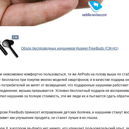
Обзор беспроводных наушников Huawei FreeBuds (CM-H1)
и невозможно комфортно пользоваться, те же AirPods на голову выше по ста
 бесплатно при покупке многих моделей смартфонов, и в качестве подарка он
потребителей не кипят от возмущения, что подаренные наушники работают к
оединение, музыка прерывается. Условно-бесплатный подарок не воспринимае
 купил наушники за полную стоимость, эти же люди их и пытаются сдать обратн
ерсии FreeBuds принесет исправление детских болячек, и наушники станут во
мет как улучшение продукта, он станет лучше в их глазах.
ne X, в котором де-факто нет ничего, что улучшает пользовательский опыт, 