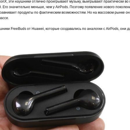
onX, эти наушники отлично проигрывают музыку, выигрывают практически во вс
. Его значительно меньше, чем у AirPods. Поэтому появление нового поколе
 сравнивает продукты по фактическим возможностям. Но на массовом рынке он
лассе.
шники FreeBuds от Huawei, которые создавались по аналогии с AirPods, они д