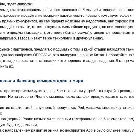
йле, “идет движуха”;
висы достаточно взрослые, они претерпевают небольшие изменения, но стано
стрясок эти продукты не воспринимаются чем-то новым, отсутствует эффект 
ть прямых конкурентов, но сам эффект новизны им недоступен, они хорошо и
ом один на рынке, может выпускать сильнейшие продукты, но постепенно ус
, что продукт (как вариант, это может быть и услуга) становится привычным, 
апример, заворачивают те же технологии в другую упаковку.
ынке смартфонов, предлагаю подумать о том, в какой стадии находятся такие
и для разнообразия OPPO/Vivo, что лидируют на рынке Китая. Набросайте на 
, в стадии роста, кто в стагнации и кто перешел в стадию падения. В конце 
нить их.
 сделали Samsung номером один в мире
вал противоречивые чувства – слабое технически устройство с кучей огрехов, 
и. Но на стороне iPhone оказалось несколько факторов, которые отсутствова
ятие марки, такой популярный продукт, как iPod, максимальное присутствие
ы;
нов (первый iPhone называли сенсорным телефоном, он не был смартфоном),
дукт будет идеальным;
а с направлением развития рынка, но восприятие Apple было сильнее, чем у