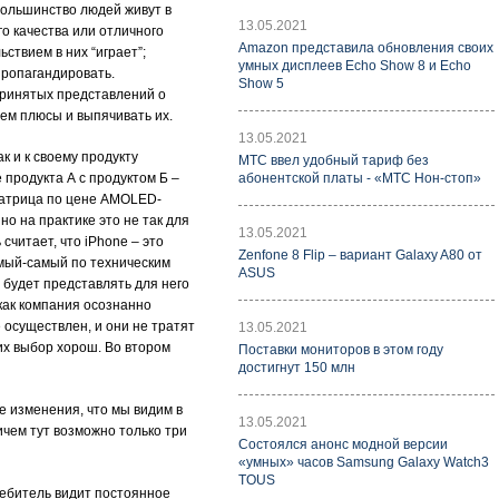
 Большинство людей живут в
13.05.2021
го качества или отличного
Amazon представила обновления своих
ствием в них “играет”;
умных дисплеев Echo Show 8 и Echo
 пропагандировать.
Show 5
принятых представлений о
нем плюсы и выпячивать их.
13.05.2021
к и к своему продукту
МТС ввел удобный тариф без
 продукта А с продуктом Б –
абонентской платы - «МТС Нон-стоп»
-матрица по цене AMOLED-
но на практике это не так для
13.05.2021
считает, что iPhone – это
Zenfone 8 Flip – вариант Galaxy A80 от
амый-самый по техническим
ASUS
е будет представлять для него
 как компания осознанно
е осуществлен, и они не тратят
13.05.2021
их выбор хорош. Во втором
Поставки мониторов в этом году
достигнут 150 млн
е изменения, что мы видим в
13.05.2021
ичем тут возможно только три
Состоялся анонс модной версии
«умных» часов Samsung Galaxy Watch3
TOUS
ребитель видит постоянное