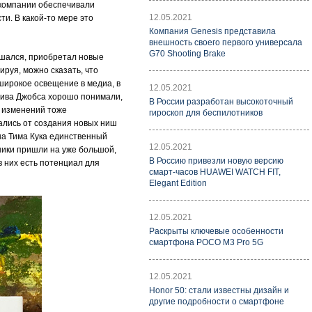
 компании обеспечивали
12.05.2021
ти. В какой-то мере это
Компания Genesis представила
внешность своего первого универсала
G70 Shooting Brake
учшался, приобретал новые
ируя, можно сказать, что
широкое освещение в медиа, в
12.05.2021
Стива Джобса хорошо понимали,
В России разработан высокоточный
с изменений тоже
гироскоп для беспилотников
азались от создания новых ниш
на Тима Кука единственный
12.05.2021
ники пришли на уже большой,
В Россию привезли новую версию
 них есть потенциал для
смарт-часов HUAWEI WATCH FIT,
Elegant Edition
12.05.2021
Раскрыты ключевые особенности
смартфона POCO M3 Pro 5G
12.05.2021
Honor 50: стали известны дизайн и
другие подробности о смартфоне