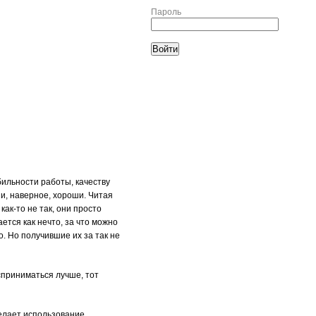
Пароль
бильности работы, качеству
и, наверное, хороши. Читая
ак-то не так, они просто
тся как нечто, за что можно
о. Но получившие их за так не
сприниматься лучше, тот
делает использование