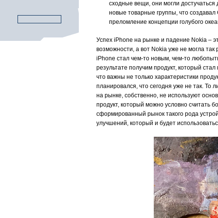
сходные вещи, они могли достучаться 
новые товарные группы, что создавал С
преломление концепции голубого океа
Успех iPhone на рынке и падение Nokia – 
возможности, а вот Nokia уже не могла та
iPhone стал чем-то новым, чем-то любопы
результате получим продукт, который стал
что важны не только характеристики продук
планировался, что сегодня уже не так. То 
на рынке, собственно, не используют осно
продукт, который можно условно считать б
сформированный рынок такого рода устройс
улучшений, который и будет использоватьс