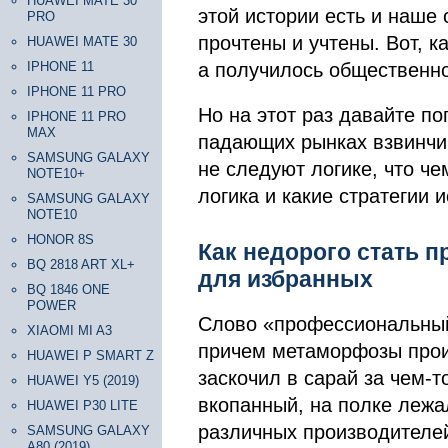
HUAWEI MATE 30
этой истории есть и наше
PRO
прочтены и учтены. Вот, к
HUAWEI MATE 30
IPHONE 11
а получилось общественно
IPHONE 11 PRO
Но на этот раз давайте по
IPHONE 11 PRO
MAX
падающих рынках взвинчи
SAMSUNG GALAXY
не следуют логике, что ч
NOTE10+
логика и какие стратегии 
SAMSUNG GALAXY
NOTE10
HONOR 8S
Как недорого стать 
BQ 2818 ART XL+
для избранных
BQ 1846 ONE
POWER
Слово «профессиональны
XIAOMI MI A3
причем метаморфозы прои
HUAWEI P SMART Z
заскочил в сарай за чем-т
HUAWEI Y5 (2019)
вкопанный, на полке лежа
HUAWEI P30 LITE
различных производителей
SAMSUNG GALAXY
A80 (2019)