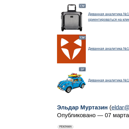
Диванная аналитика №14
ориентироваться на кли
Диванная аналитика №142
Диванная аналитика №14
Эльдар Муртазин
(
eldar@
Опубликовано — 07 марта 
erid: 2VfnxxmNzs5
РЕКЛАМА