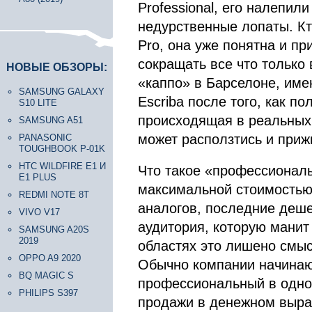
Professional, его налепил
недурственные лопаты. Кт
Pro, она уже понятна и пр
сокращать все что только
НОВЫЕ ОБЗОРЫ:
«каппо» в Барселоне, име
SAMSUNG GALAXY
Escriba после того, как п
S10 LITE
происходящая в реальных 
SAMSUNG A51
может расползтись и прижи
PANASONIC
TOUGHBOOK P-01K
HTC WILDFIRE E1 И
Что такое «профессиональ
E1 PLUS
максимальной стоимостью
REDMI NOTE 8T
аналогов, последние деше
VIVO V17
аудитория, которую манит
SAMSUNG A20S
2019
областях это лишено смыс
OPPO A9 2020
Обычно компании начинают
BQ MAGIC S
профессиональный в одном
PHILIPS S397
продажи в денежном выраж