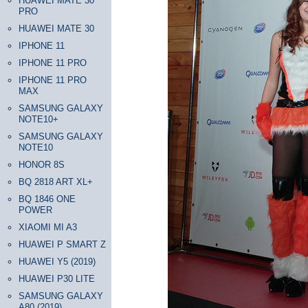
HUAWEI MATE 30
PRO
HUAWEI MATE 30
IPHONE 11
IPHONE 11 PRO
IPHONE 11 PRO
MAX
SAMSUNG GALAXY
NOTE10+
SAMSUNG GALAXY
NOTE10
HONOR 8S
BQ 2818 ART XL+
BQ 1846 ONE
POWER
XIAOMI MI A3
HUAWEI P SMART Z
HUAWEI Y5 (2019)
HUAWEI P30 LITE
SAMSUNG GALAXY
A80 (2019)