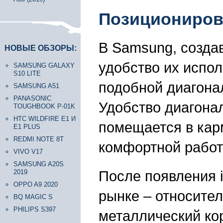
Позициониров
В Samsung, созда
НОВЫЕ ОБЗОРЫ:
удобство их испол
SAMSUNG GALAXY
S10 LITE
подобной диагона
SAMSUNG A51
PANASONIC
Удобство диагонал
TOUGHBOOK P-01K
HTC WILDFIRE E1 И
помещается в кар
E1 PLUS
REDMI NOTE 8T
комфортной работы
VIVO V17
SAMSUNG A20S
После появления i
2019
OPPO A9 2020
рынке – относител
BQ MAGIC S
PHILIPS S397
металлический кор