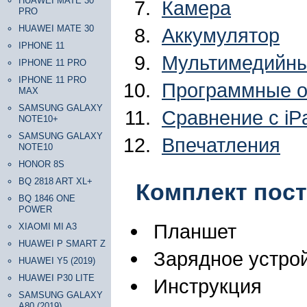
HUAWEI MATE 30
Камера
PRO
HUAWEI MATE 30
Аккумулятор
IPHONE 11
Мультимедийны
IPHONE 11 PRO
IPHONE 11 PRO
Программные ос
MAX
SAMSUNG GALAXY
Сравнение с iPa
NOTE10+
SAMSUNG GALAXY
Впечатления
NOTE10
HONOR 8S
BQ 2818 ART XL+
Комплект пост
BQ 1846 ONE
POWER
Планшет
XIAOMI MI A3
HUAWEI P SMART Z
Зарядное устро
HUAWEI Y5 (2019)
HUAWEI P30 LITE
Инструкция
SAMSUNG GALAXY
A80 (2019)