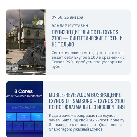
07:58, 25 января
ЭЛЬДАР МУРТАЗИН
ПРОИЗВОДИТЕЛЬНОСТЬ EXYNOS
2100 — СИНТЕТИЧЕСКИЕ ТЕСТЫ И
НЕ ТОЛЬКО
Синтетические тесты, троттлинг и как
ведет себя Exynos 2100 в сравнении с
Exynos 990 - пробуем процессоры на
зубок.
MOBILE-REVIEW.COM ВОЗВРАЩЕНИЕ
EXYNOS ОТ SAMSUNG – EXYNOS 2100
ВО ВСЕ ФЛАГМАНЫ БЕЗ ИСКЛЮЧЕНИЯ
Куда и зачем возвращается Exynos;
зачем Samsung свой 5G-чипсет; почему
Samsung не откажется от Qualcomm и
Snapdragon; ужасный Exynos