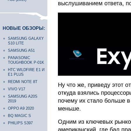
выслушиванием ответа, по
НОВЫЕ ОБЗОРЫ:
SAMSUNG GALAXY
S10 LITE
SAMSUNG A51
PANASONIC
TOUGHBOOK P-01K
HTC WILDFIRE E1 И
E1 PLUS
REDMI NOTE 8T
Ну что же, приведу этот о
VIVO V17
откуда взялись процессор
SAMSUNG A20S
почему их стало больше в 
2019
меньше.
OPPO A9 2020
BQ MAGIC S
Одним из ключевых рынко
PHILIPS S397
американский, где бал пр