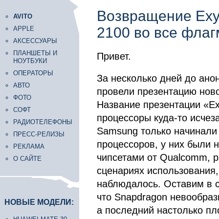
Возвращение Exy
AVITO
2100 во все фла
APPLE
АКСЕССУАРЫ
ПЛАНШЕТЫ И
Привет.
НОУТБУКИ
ОПЕРАТОРЫ
За несколько дней до ано
АВТО
провели презентацию ново
ФОТО
Название презентации «Exy
СОФТ
процессоры куда-то исчеза
РАДИОТЕЛЕФОНЫ
Samsung только начинали
ПРЕСС-РЕЛИЗЫ
процессоров, у них были 
РЕКЛАМА
чипсетами от Qualcomm, р
О САЙТЕ
сценариях использования,
наблюдалось. Оставим в с
что Snapdragon невообраз
НОВЫЕ МОДЕЛИ:
а последний настолько пл