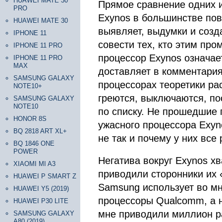
HUAWEI MATE 30
Прямое сравнение одних и
PRO
Exynos в большинстве пов
HUAWEI MATE 30
выявляет, выдумки и созд
IPHONE 11
совести тех, кто этим пр
IPHONE 11 PRO
процессор Exynos означае
IPHONE 11 PRO
MAX
доставляет в комментария
SAMSUNG GALAXY
процессорах теоретики ра
NOTE10+
греются, выключаются, по
SAMSUNG GALAXY
NOTE10
по списку. Не прошедшие 
HONOR 8S
ужасного процессора Exyn
BQ 2818 ART XL+
не так и почему у них все 
BQ 1846 ONE
POWER
Негатива вокруг Exynos хв
XIAOMI MI A3
приводили сторонники их «
HUAWEI P SMART Z
Samsung использует во м
HUAWEI Y5 (2019)
процессоры Qualcomm, а н
HUAWEI P30 LITE
мне приводили миллион ра
SAMSUNG GALAXY
A80 (2019)