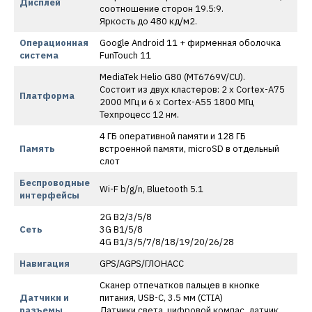
Дисплей
соотношение сторон 19.5:9.
Яркость до 480 кд/м2.
Операционная
Google Android 11 + фирменная оболочка
система
FunTouch 11
MediaTek Helio G80 (MT6769V/CU).
Состоит из двух кластеров: 2 x Cortex-A75
Платформа
2000 МГц и 6 x Cortex-A55 1800 МГц
Техпроцесс 12 нм.
4 ГБ оперативной памяти и 128 ГБ
Память
встроенной памяти, microSD в отдельный
слот
Беспроводные
Wi-F b/g/n, Bluetooth 5.1
интерфейсы
2G B2/3/5/8
Сеть
3G B1/5/8
4G B1/3/5/7/8/18/19/20/26/28
Навигация
GPS/AGPS/ГЛОНАСС
Сканер отпечатков пальцев в кнопке
Датчики и
питания, USB-C, 3.5 мм (CTIA)
разъемы
Датчики света, цифровой компас, датчик