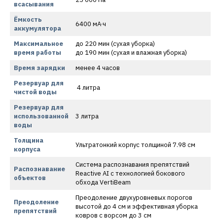
всасывания
Ёмкость
6400 мА·ч
аккумулятора
Максимальное
до 220 мин (сухая уборка)
время работы
до 190 мин (сухая и влажная уборка)
Время зарядки
менее 4 часов
Резервуар для
4 литра
чистой воды
Резервуар для
использованной
3 литра
воды
Толщина
Ультратонкий корпус толщиной 7.98 см
корпуса
Система распознавания препятствий
Распознавание
Reactive AI с технологией бокового
объектов
обхода VertiBeam
Преодоление двухуровневых порогов
Преодоление
высотой до 4 см и эффективная уборка
препятствий
ковров с ворсом до 3 см