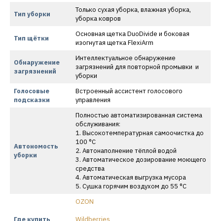
Только сухая уборка, влажная уборка,
Тип уборки
уборка ковров
Основная щетка DuoDivide и боковая
Тип щётки
изогнутая щетка FlexiArm
Интеллектуальное обнаружение
Обнаружение
загрязнений для повторной промывки и
загрязнений
уборки
Голосовые
Встроенный ассистент голосового
подсказки
управления
Полностью автоматизированная система
обслуживания:
1. Высокотемпературная самоочистка до
100 °C
Автономость
2. Автонаполнение тёплой водой
уборки
3. Автоматическое дозирование моющего
средства
4. Автоматическая выгрузка мусора
5. Сушка горячим воздухом до 55 °C
OZON
Где купить
Wildberries