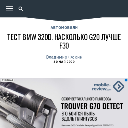
АВТОМОБИЛИ
ТЕСТ BMW 320D. НАСКОЛЬКО G20 ЛУЧШЕ
F30
Владимир Фокин
30 МАЯ 2020
erid: 2VfnxxmNzs5
РЕКЛАМА