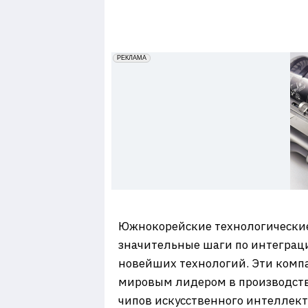
7
erid: 2VfnxxmNzs5
РЕКЛАМА
Южнокорейские технологические 
значительные шаги по интеграци
новейших технологий. Эти компа
мировым лидером в производств
чипов искусственного интеллект