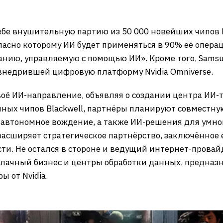
себе внушительную партию из 50 000 новейших чипов Bl
ласно которому ИИ будет применяться в 90% её опера
анию, управляемую с помощью ИИ». Кроме того, Samsu
внедрившей цифровую платформу Nvidia Omniverse.
воё ИИ-направление, объявляя о создании центра ИИ-т
ных чипов Blackwell, партнёры планируют совместну
автономное вождение, а также ИИ-решения для умно
расширяет стратегическое партнёрство, заключённое 
ти. ​Не остался в стороне и ведущий интернет-провай
лачный бизнес и центры обработки данных, предназ
ы от Nvidia.