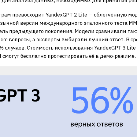
 для анализа данных, необходимых для принятия ре
рам превосходит YandexGPT 2 Lite — облегчённую мо
зычной версии международного эталонного теста MMLU
ель предыдущего поколения. Модели сравнивали также
 же вопросы, а эксперты выбирали лучший ответ. В ср
8% случаев. Стоимость использования YandexGPT 3 Lite 
d смогут бесплатно протестировать её в демо-режиме.