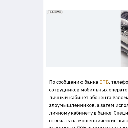
7
erid: 2VfnxxmNzs5
РЕКЛАМА
По сообщению банка
ВТБ
, телеф
сотрудников мобильных оператор
личный кабинет абонента взлом
злоумышленников, а затем испол
личному кабинету в банке. Спец
отвечать на мошеннические звон