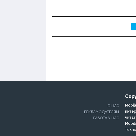
Cop
Mobil
О НАС
интер
РЕКЛАМОДАТЕЛЯМ
читат
РАБОТА У НАС
Mobil
техно