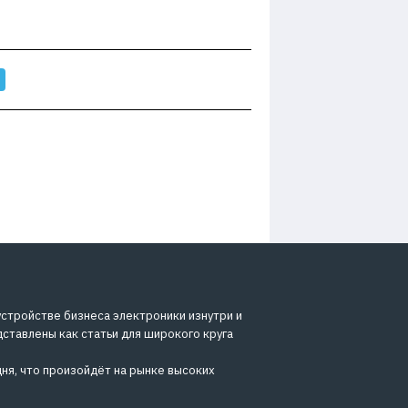
устройстве бизнеса электроники изнутри и
дставлены как статьи для широкого круга
ня, что произойдёт на рынке высоких