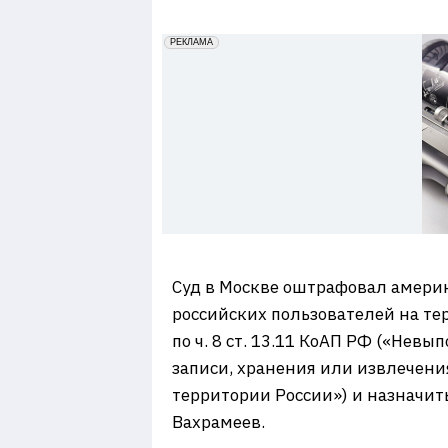
7
erid: 2VfnxxmNzs5
РЕКЛАМА
Суд в Москве оштрафовал америк
российских пользователей на т
по ч. 8 ст. 13.11 КоАП РФ («Не
записи, хранения или извлечени
территории России») и назначит
Вахрамеев.