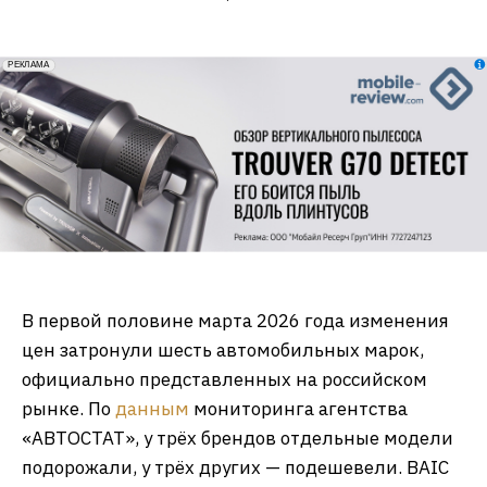
erid: 2VfnxxmNzs5
РЕКЛАМА
В первой половине марта 2026 года изменения
цен затронули шесть автомобильных марок,
официально представленных на российском
рынке. По
данным
мониторинга агентства
«АВТОСТАТ», у трёх брендов отдельные модели
подорожали, у трёх других — подешевели. BAIC