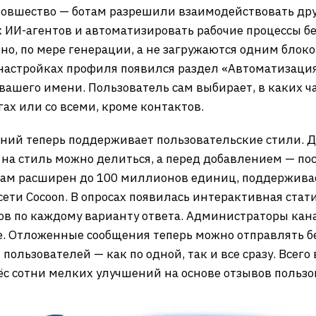
новшество — ботам разрешили взаимодействовать друг
 ИИ-агентов и автоматизировать рабочие процессы бе
нно, по мере генерации, а не загружаются одним блок
 настройках профиля появился раздел «Автоматизаци
 вашего имени. Пользователь сам выбирает, в каких ча
ах или со всеми, кроме контактов.
ний теперь поддерживает пользовательские стили. Д
 на стиль можно делиться, а перед добавлением — п
ерам расширен до 100 миллионов единиц, поддержива
сети Cocoon. В опросах появилась интерактивная стат
в по каждому варианту ответа. Администраторы кана
не. Отложенные сообщения теперь можно отправлять бе
пользователей — как по одной, так и все сразу. Всего
ёс сотни мелких улучшений на основе отзывов пользо